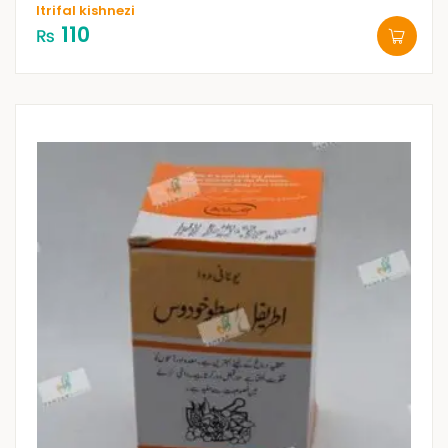
Itrifal kishnezi
110
₨