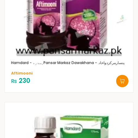
Pansar Markaz Dawakhana -پنسارمرکزدواخانہ
Hamdard - ہمدرد
Aftimooni
230
₨