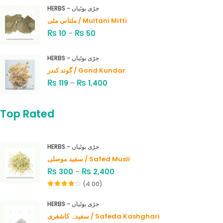
HERBS - جڑی بوٹیاں
ملتانی مٹی / Multani Mitti
₨
₨
10
–
50
HERBS - جڑی بوٹیاں
گوند کندر / Gond Kundar
₨
₨
119
–
1,400
Top Rated
HERBS - جڑی بوٹیاں
سفید موصلی / Safed Musli
₨
₨
300
–
2,400
(4.00)
Rated
4.00
out
HERBS - جڑی بوٹیاں
of 5
سفیدہ کاشغری / Safeda Kashghari