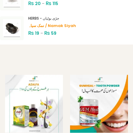
₨
₨
20
–
115
HERBS - جڑی بوٹیاں
نمک سیاہ / Namak Siyah
₨
₨
19
–
59