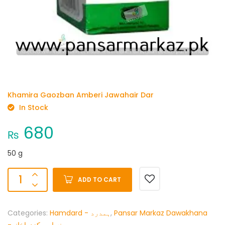
Khamira Gaozban Amberi Jawahair Dar
In Stock
680
₨
50 g
ADD TO CART
Categories:
Hamdard - ہمدرد
,
Pansar Markaz Dawakhana