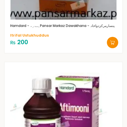
Pansar Markaz Dawakhana -پنسارمرکزدواخانہ
Hamdard - ہمدرد
Itrifal Ustukhuddus
200
₨