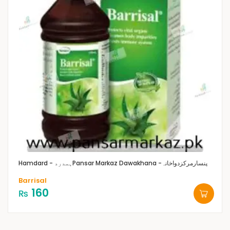
Pansar Markaz Dawakhana -پنسارمرکزدواخانہ
Hamdard - ہمدرد
Barrisal
160
₨