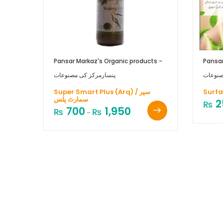
Pansar Markaz's Organic products -
Pansar
صنوعات
پنسارمرکز کی مصنوعات
Super Smart Plus (Arq) / سپر
سمارٹ پلس
2
₨
700
1,950
₨
₨
–