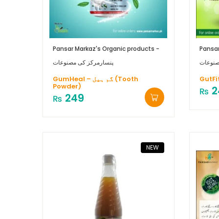
Pansar Markaz's Organic products -
Pansar
صنوعات
پنسارمرکز کی مصنوعات
GumHeal – گم ہیل (Tooth
Powder)
2
₨
249
₨
NEW