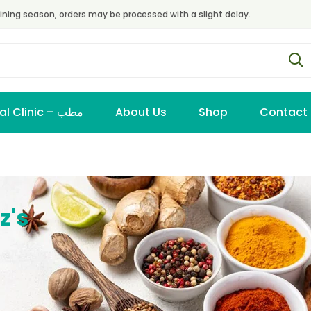
ining season, orders may be processed with a slight delay.
Virtual Clinic – مطب
About Us
Shop
Contact
z's