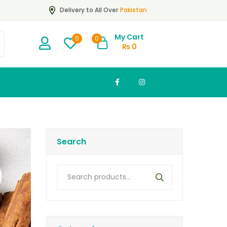
Pakistan
Delivery to All Over
My Cart
0
0
₨
0
Search