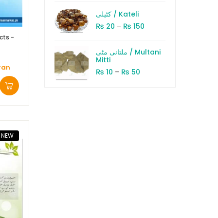
کٹیلی / Kateli
₨
₨
20
–
150
cts -
ملتانی مٹی / Multani
Mitti
₨
₨
10
–
50
NEW