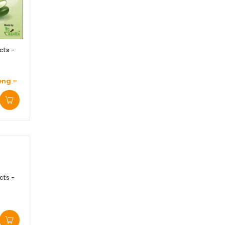
cts -
eng –
cts -