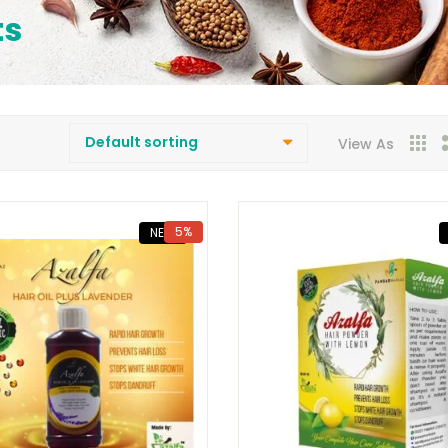
ts
View As
5%
NEW