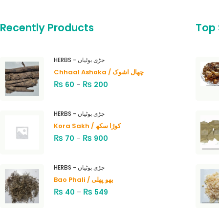
Recently Products
Top 
HERBS - جڑی بوٹیاں
Chhaal Ashoka / چھال اشوک
₨
₨
60
–
200
HERBS - جڑی بوٹیاں
Kora Sakh / کوڑا سکھ
₨
₨
70
–
900
HERBS - جڑی بوٹیاں
Bao Phali / بھو پھلی
₨
₨
40
–
549