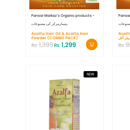
Pansar Markaz's Organic products -
Pansar
صنوعات
پنسارمرکز کی مصنوعات
Azalfa Hair Oil & Azalfa Hair
Azalf
Powder (COMBO PACK)
یئر آئل
1,399
1,299
8
₨
₨
₨
NEW