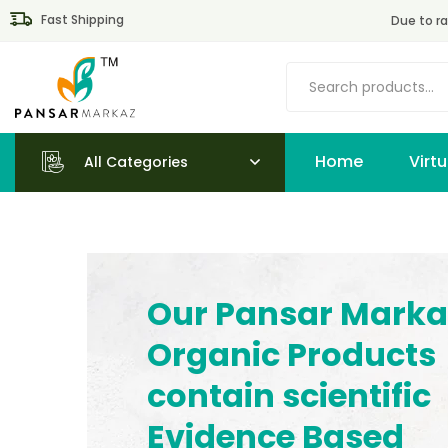
Fast Shipping
Due to ra
Home
All Categories
Our Pansar Marka
Organic Products
contain scientific
Evidence Based