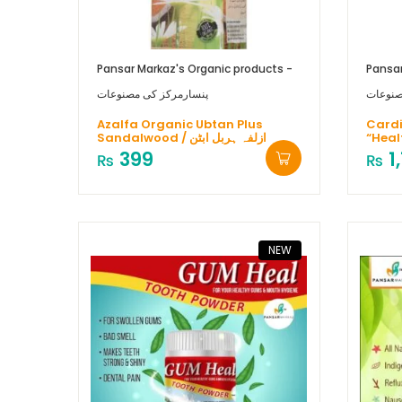
Pansar Markaz's Organic products -
Pansar
صنوعات
پنسارمرکز کی مصنوعات
Azalfa Organic Ubtan Plus
Cardioleen /
Sandalwood / ازلفہ ہربل ابٹن
“Heal
399
1
₨
₨
NEW