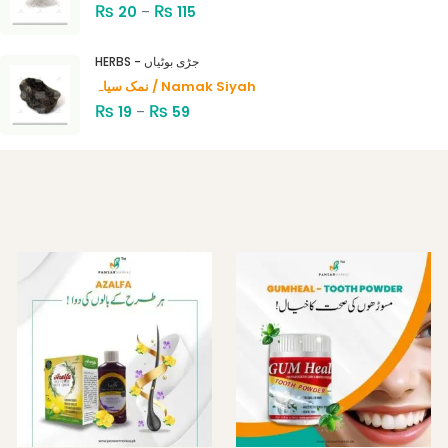
₨
₨
20
–
115
HERBS - جڑی بوٹیاں
نمک سیاہ / Namak Siyah
₨
₨
19
–
59