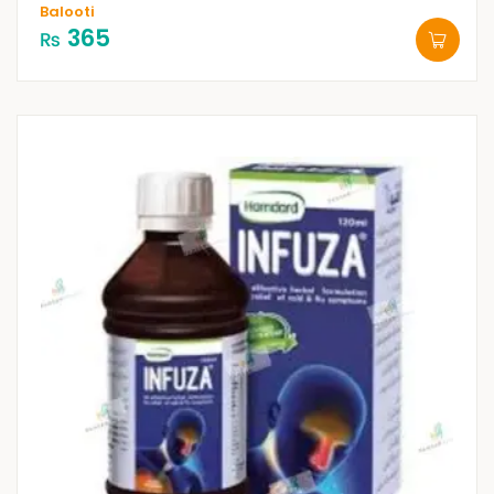
Balooti
365
₨