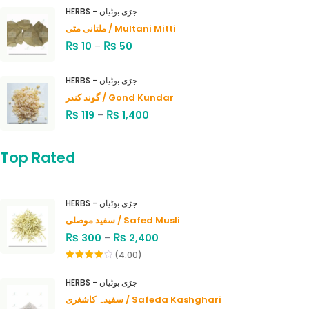
HERBS - جڑی بوٹیاں
ملتانی مٹی / Multani Mitti
₨
₨
10
–
50
HERBS - جڑی بوٹیاں
گوند کندر / Gond Kundar
₨
₨
119
–
1,400
Top Rated
HERBS - جڑی بوٹیاں
سفید موصلی / Safed Musli
₨
₨
300
–
2,400
(4.00)
Rated
4.00
out
HERBS - جڑی بوٹیاں
of 5
سفیدہ کاشغری / Safeda Kashghari