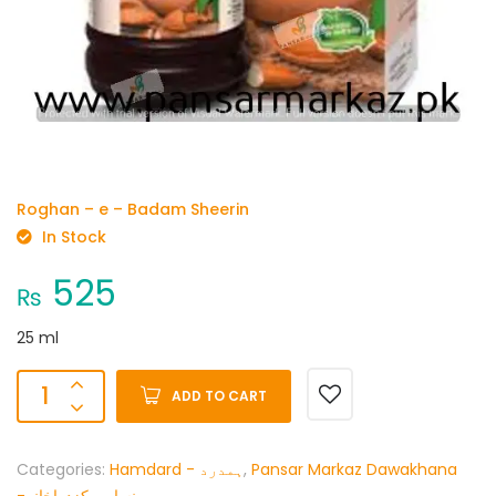
Roghan – e – Badam Sheerin
In Stock
525
₨
25 ml
ADD TO CART
Categories:
Hamdard - ہمدرد
,
Pansar Markaz Dawakhana