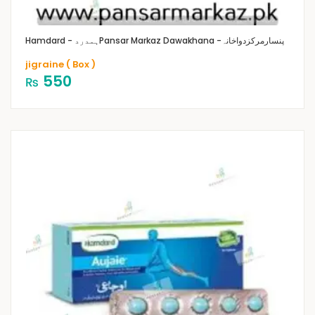
Pansar Markaz Dawakhana -پنسارمرکزدواخانہ
Hamdard - ہمدرد
jigraine ( Box )
550
₨