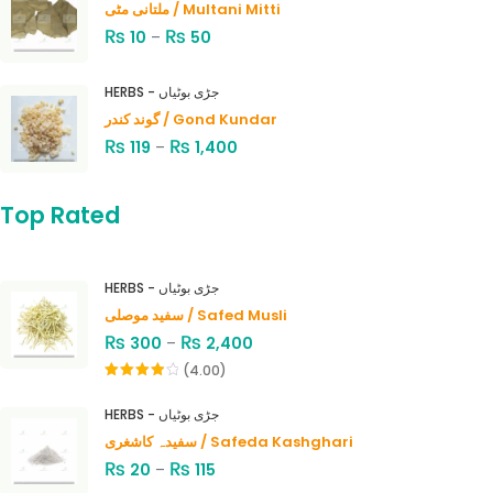
ملتانی مٹی / Multani Mitti
₨
₨
10
–
50
HERBS - جڑی بوٹیاں
گوند کندر / Gond Kundar
₨
₨
119
–
1,400
Top Rated
HERBS - جڑی بوٹیاں
سفید موصلی / Safed Musli
₨
₨
300
–
2,400
(4.00)
Rated
4.00
out
HERBS - جڑی بوٹیاں
of 5
سفیدہ کاشغری / Safeda Kashghari
₨
₨
20
–
115