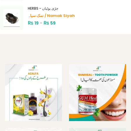
HERBS - جڑی بوٹیاں
نمک سیاہ / Namak Siyah
₨
₨
19
–
59