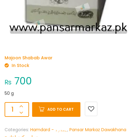
Majoon Shabab Awar
In Stock
700
₨
50 g
ADD TO CART
Categories:
Hamdard - ہمدرد
,
Pansar Markaz Dawakhana