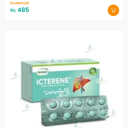
Endemali
485
₨