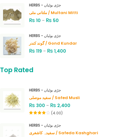
HERBS - جڑی بوٹیاں
ملتانی مٹی / Multani Mitti
₨
₨
10
–
50
HERBS - جڑی بوٹیاں
گوند کندر / Gond Kundar
₨
₨
119
–
1,400
Top Rated
HERBS - جڑی بوٹیاں
سفید موصلی / Safed Musli
₨
₨
300
–
2,400
(4.00)
Rated
4.00
out
HERBS - جڑی بوٹیاں
of 5
سفیدہ کاشغری / Safeda Kashghari