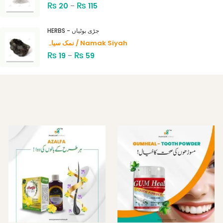
₨
₨
20
–
115
HERBS - جڑی بوٹیاں
نمک سیاہ / Namak Siyah
₨
₨
19
–
59