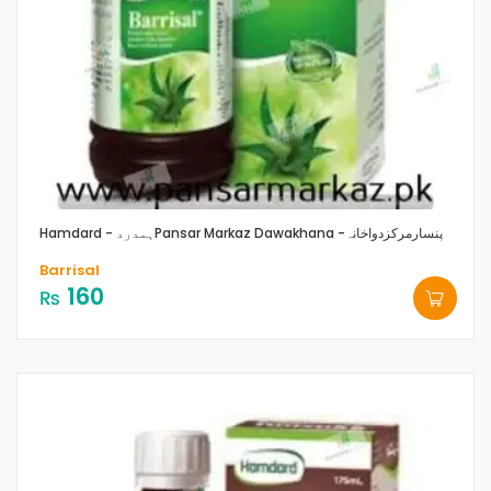
Pansar Markaz Dawakhana -پنسارمرکزدواخانہ
Hamdard - ہمدرد
Barrisal
160
₨