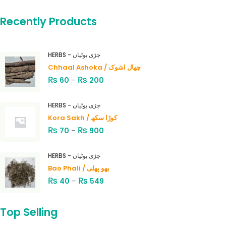
Recently Products
HERBS - جڑی بوٹیاں
Chhaal Ashoka / چھال اشوک
₨
₨
60
–
200
HERBS - جڑی بوٹیاں
Kora Sakh / کوڑا سکھ
₨
₨
70
–
900
HERBS - جڑی بوٹیاں
Bao Phali / بھو پھلی
₨
₨
40
–
549
Top Selling