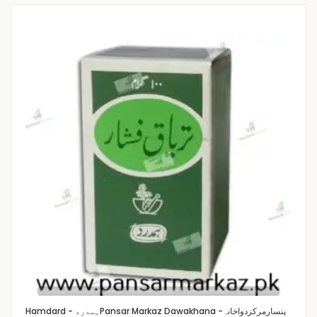
Pansar Markaz Dawakhana -پنسارمرکزدواخانہ
Hamdard - ہمدرد