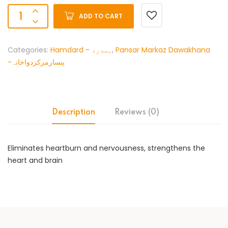
ADD TO CART
Categories:
Hamdard - ہمدرد
,
Pansar Markaz Dawakhana
-پنسارمرکزدواخانہ
Description
Reviews (0)
Eliminates heartburn and nervousness, strengthens the
heart and brain