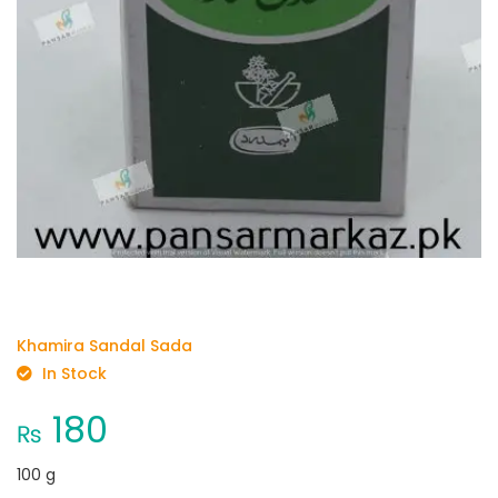
Khamira Sandal Sada
In Stock
180
₨
100 g