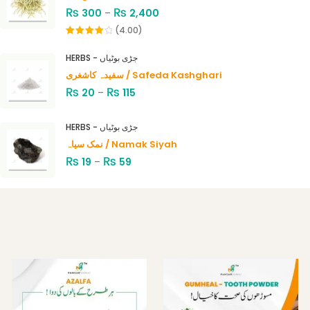
₨
₨
300
–
2,400
(4.00)
Rated
4.00
out
HERBS - جڑی بوٹیاں
of 5
سفیدہ کاشغری / Safeda Kashghari
₨
₨
20
–
115
HERBS - جڑی بوٹیاں
نمک سیاہ / Namak Siyah
₨
₨
19
–
59