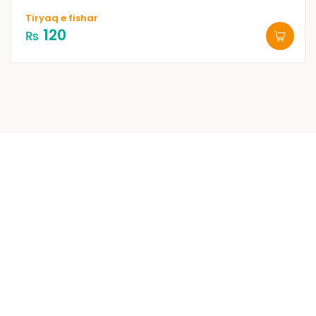
Tiryaq e fishar
120
₨