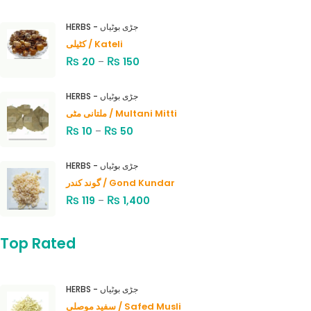
HERBS - جڑی بوٹیاں
کٹیلی / Kateli
₨
₨
20
–
150
HERBS - جڑی بوٹیاں
ملتانی مٹی / Multani Mitti
₨
₨
10
–
50
HERBS - جڑی بوٹیاں
گوند کندر / Gond Kundar
₨
₨
119
–
1,400
Top Rated
HERBS - جڑی بوٹیاں
سفید موصلی / Safed Musli