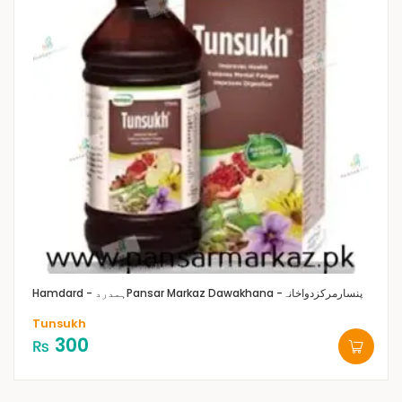
Pansar Markaz Dawakhana -پنسارمرکزدواخانہ
Hamdard - ہمدرد
Tunsukh
300
₨