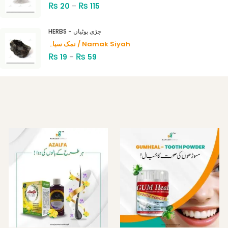
₨
₨
20
–
115
HERBS - جڑی بوٹیاں
نمک سیاہ / Namak Siyah
₨
₨
19
–
59