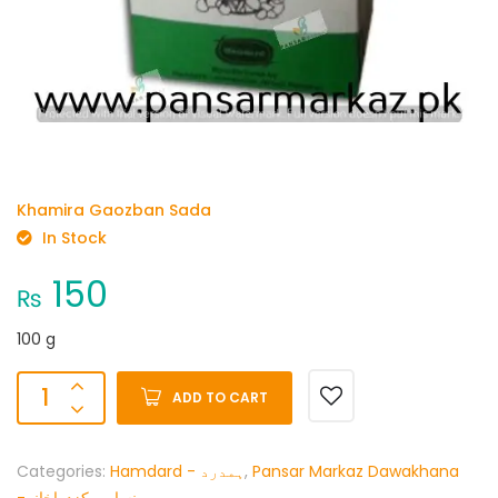
Khamira Gaozban Sada
In Stock
150
₨
100 g
ADD TO CART
Categories:
Hamdard - ہمدرد
,
Pansar Markaz Dawakhana