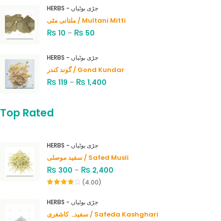
HERBS - جڑی بوٹیاں
ملتانی مٹی / Multani Mitti
₨
₨
10
–
50
HERBS - جڑی بوٹیاں
گوند کندر / Gond Kundar
₨
₨
119
–
1,400
Top Rated
HERBS - جڑی بوٹیاں
سفید موصلی / Safed Musli
₨
₨
300
–
2,400
(4.00)
Rated
4.00
out
HERBS - جڑی بوٹیاں
of 5
سفیدہ کاشغری / Safeda Kashghari