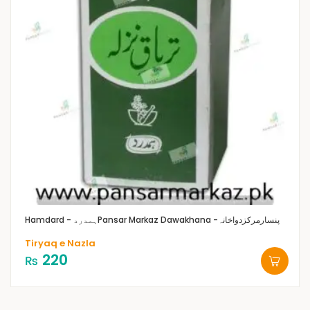
Pansar Markaz Dawakhana -پنسارمرکزدواخانہ
Hamdard - ہمدرد
Tiryaq e Nazla
220
₨