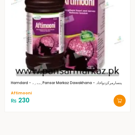
Pansar Markaz Dawakhana -پنسارمرکزدواخانہ
Hamdard - ہمدرد
Aftimooni
230
₨