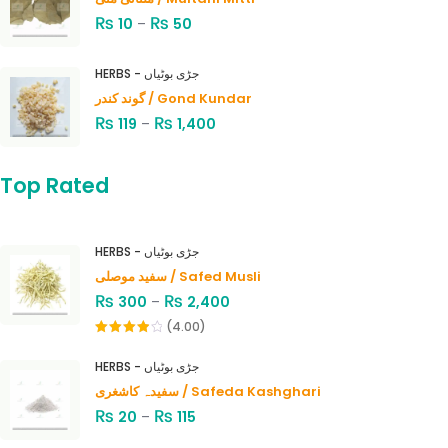
₨
₨
10
–
50
HERBS - جڑی بوٹیاں
گوند کندر / Gond Kundar
₨
₨
119
–
1,400
Top Rated
HERBS - جڑی بوٹیاں
سفید موصلی / Safed Musli
₨
₨
300
–
2,400
(4.00)
Rated
4.00
out
HERBS - جڑی بوٹیاں
of 5
سفیدہ کاشغری / Safeda Kashghari
₨
₨
20
–
115