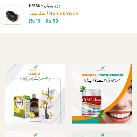
HERBS - جڑی بوٹیاں
نمک سیاہ / Namak Siyah
₨
₨
19
–
59