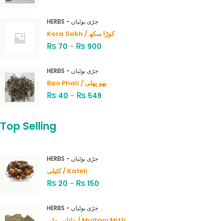
HERBS - جڑی بوٹیاں
Kora Sakh / کوڑا سکھ
₨
₨
70
–
900
HERBS - جڑی بوٹیاں
Bao Phali / بھو پھلی
₨
₨
40
–
549
Top Selling
HERBS - جڑی بوٹیاں
کٹیلی / Kateli
₨
₨
20
–
150
HERBS - جڑی بوٹیاں
ملتانی مٹی / Multani Mitti