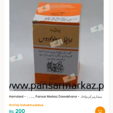
Pansar Markaz Dawakhana -پنسارمرکزدواخانہ
Hamdard - ہمدرد
Itrifal Ustukhuddus
200
₨