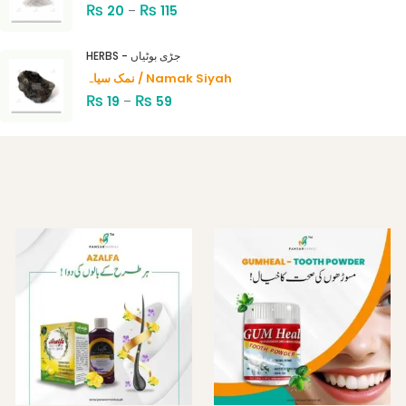
₨
₨
20
–
115
HERBS - جڑی بوٹیاں
نمک سیاہ / Namak Siyah
₨
₨
19
–
59