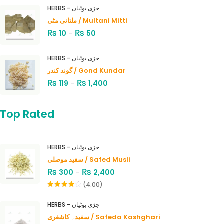
HERBS - جڑی بوٹیاں
ملتانی مٹی / Multani Mitti
₨
₨
10
–
50
HERBS - جڑی بوٹیاں
گوند کندر / Gond Kundar
₨
₨
119
–
1,400
Top Rated
HERBS - جڑی بوٹیاں
سفید موصلی / Safed Musli
₨
₨
300
–
2,400
(4.00)
Rated
4.00
out
HERBS - جڑی بوٹیاں
of 5
سفیدہ کاشغری / Safeda Kashghari