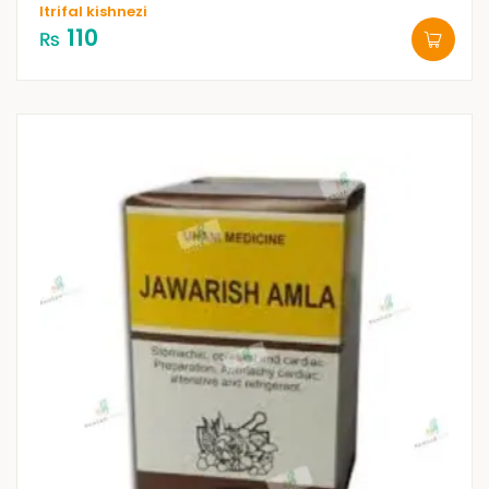
Itrifal kishnezi
110
₨