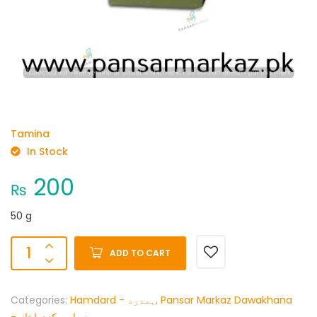
Tamina
In Stock
200
₨
50 g
ADD TO CART
Categories:
Hamdard - ہمدرد
,
Pansar Markaz Dawakhana