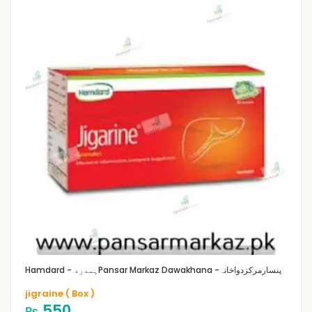
Pansar Markaz Dawakhana -پنسارمرکزدواخانہ
Hamdard - ہمدرد
jigraine ( Box )
550
₨