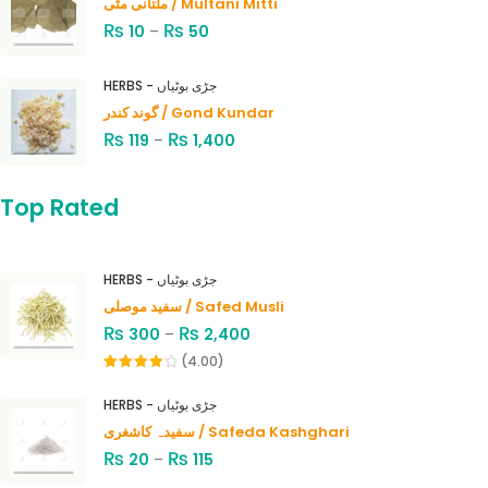
ملتانی مٹی / Multani Mitti
₨
₨
10
–
50
HERBS - جڑی بوٹیاں
گوند کندر / Gond Kundar
₨
₨
119
–
1,400
Top Rated
HERBS - جڑی بوٹیاں
سفید موصلی / Safed Musli
₨
₨
300
–
2,400
(4.00)
Rated
4.00
out
HERBS - جڑی بوٹیاں
of 5
سفیدہ کاشغری / Safeda Kashghari
₨
₨
20
–
115