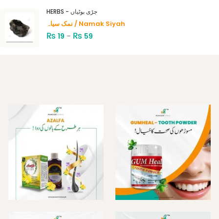
HERBS - جڑی بوٹیاں
نمک سیاہ / Namak Siyah
₨
₨
19
–
59