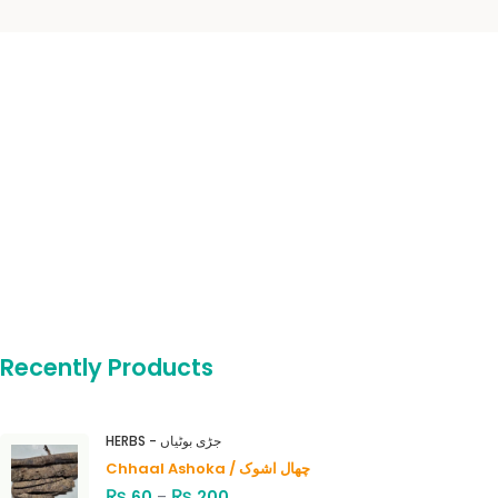
Recently Products
HERBS - جڑی بوٹیاں
Chhaal Ashoka / چھال اشوک
₨
₨
60
–
200