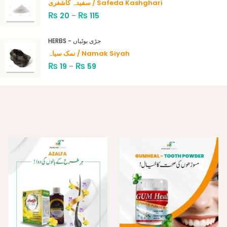
سفیدہ کاشغری / Safeda Kashghari
₨
₨
20
–
115
HERBS - جڑی بوٹیاں
نمک سیاہ / Namak Siyah
₨
₨
19
–
59