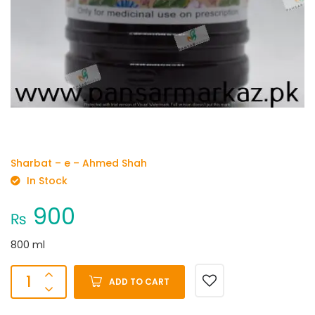
Sharbat – e – Ahmed Shah
In Stock
900
₨
800 ml
ADD TO CART