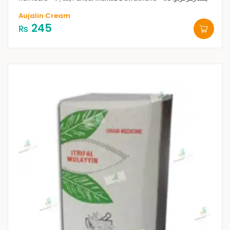
Aujalin Cream
245
₨