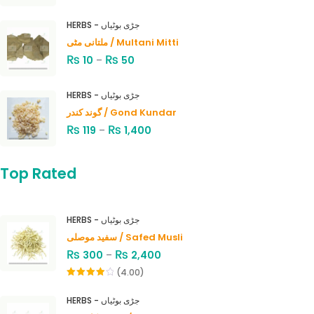
HERBS - جڑی بوٹیاں
ملتانی مٹی / Multani Mitti
₨
₨
10
–
50
HERBS - جڑی بوٹیاں
گوند کندر / Gond Kundar
₨
₨
119
–
1,400
Top Rated
HERBS - جڑی بوٹیاں
سفید موصلی / Safed Musli
₨
₨
300
–
2,400
(4.00)
Rated
4.00
out
HERBS - جڑی بوٹیاں
of 5