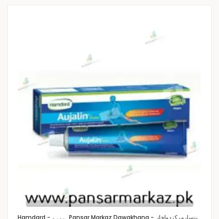
Pansar Markaz Dawakhana -پنسارمرکزدواخانہ
Hamdard - ہمدرد