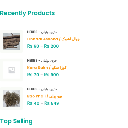
Recently Products
HERBS - جڑی بوٹیاں
Chhaal Ashoka / چھال اشوک
₨
₨
60
–
200
HERBS - جڑی بوٹیاں
Kora Sakh / کوڑا سکھ
₨
₨
70
–
900
HERBS - جڑی بوٹیاں
Bao Phali / بھو پھلی
₨
₨
40
–
549
Top Selling