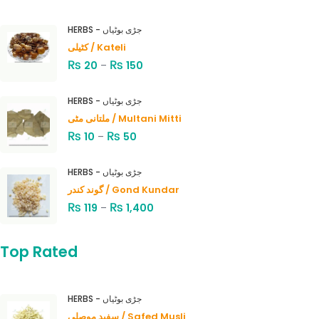
HERBS - جڑی بوٹیاں
کٹیلی / Kateli
₨
₨
20
–
150
HERBS - جڑی بوٹیاں
ملتانی مٹی / Multani Mitti
₨
₨
10
–
50
HERBS - جڑی بوٹیاں
گوند کندر / Gond Kundar
₨
₨
119
–
1,400
Top Rated
HERBS - جڑی بوٹیاں
سفید موصلی / Safed Musli