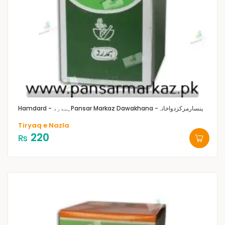
Pansar Markaz Dawakhana -پنسارمرکزدواخانہ
Hamdard - ہمدرد
Tiryaq e Nazla
220
₨