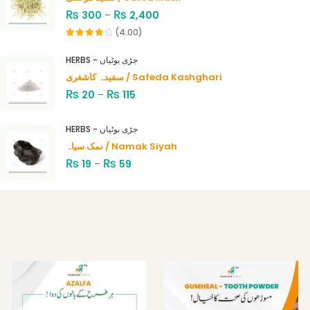
₨
₨
300
–
2,400
(4.00)
Rated
4.00
out
HERBS - جڑی بوٹیاں
of 5
سفیدہ کاشغری / Safeda Kashghari
₨
₨
20
–
115
HERBS - جڑی بوٹیاں
نمک سیاہ / Namak Siyah
₨
₨
19
–
59