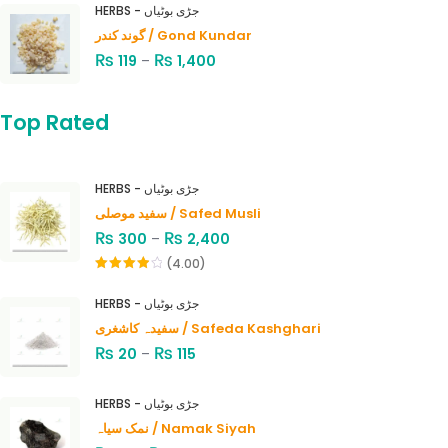
HERBS - جڑی بوٹیاں
گوند کندر / Gond Kundar
₨
₨
119
–
1,400
Top Rated
HERBS - جڑی بوٹیاں
سفید موصلی / Safed Musli
₨
₨
300
–
2,400
(4.00)
Rated
4.00
out
HERBS - جڑی بوٹیاں
of 5
سفیدہ کاشغری / Safeda Kashghari
₨
₨
20
–
115
HERBS - جڑی بوٹیاں
نمک سیاہ / Namak Siyah