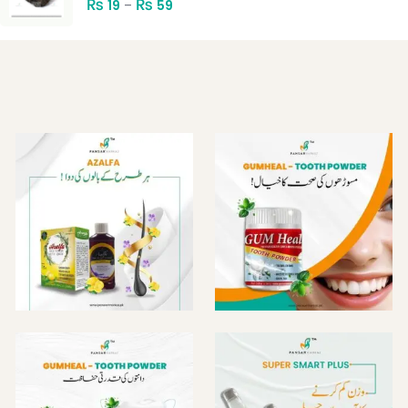
₨
₨
19
–
59