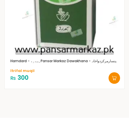
Pansar Markaz Dawakhana -پنسارمرکزدواخانہ
Hamdard - ہمدرد
Itrifal muqil
300
₨