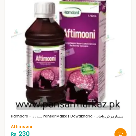
Pansar Markaz Dawakhana -پنسارمرکزدواخانہ
Hamdard - ہمدرد
Aftimooni
230
₨