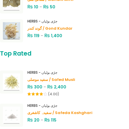
₨
₨
10
–
50
HERBS - جڑی بوٹیاں
گوند کندر / Gond Kundar
₨
₨
119
–
1,400
Top Rated
HERBS - جڑی بوٹیاں
سفید موصلی / Safed Musli
₨
₨
300
–
2,400
(4.00)
Rated
4.00
out
HERBS - جڑی بوٹیاں
of 5
سفیدہ کاشغری / Safeda Kashghari
₨
₨
20
–
115