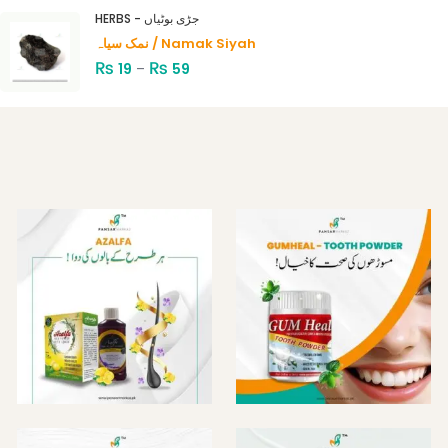
HERBS - جڑی بوٹیاں
نمک سیاہ / Namak Siyah
₨
₨
19
–
59