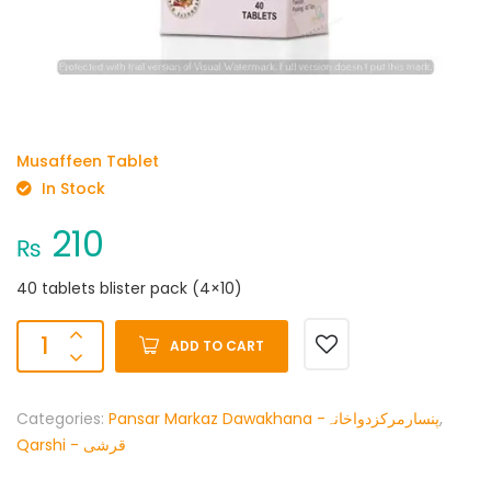
Musaffeen Tablet
In Stock
210
₨
40 tablets blister pack (4×10)
ADD TO CART
Categories:
Pansar Markaz Dawakhana -پنسارمرکزدواخانہ
,
Qarshi - قرشی