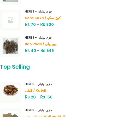
HERBS - جڑی بوٹیاں
Kora Sakh / کوڑا سکھ
₨
₨
70
–
900
HERBS - جڑی بوٹیاں
Bao Phali / بھو پھلی
₨
₨
40
–
549
Top Selling
HERBS - جڑی بوٹیاں
کٹیلی / Kateli
₨
₨
20
–
150
HERBS - جڑی بوٹیاں
ملتانی مٹی / Multani Mitti