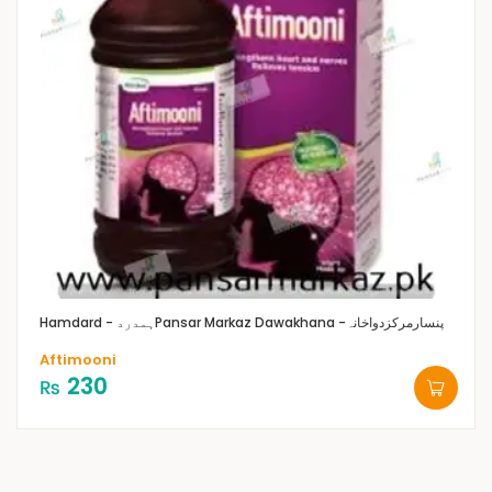
Pansar Markaz Dawakhana -پنسارمرکزدواخانہ
Hamdard - ہمدرد
Aftimooni
230
₨