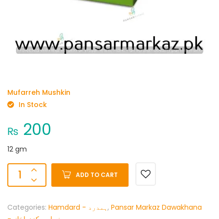
Mufarreh Mushkin
In Stock
200
₨
12 gm
ADD TO CART
Categories:
Hamdard - ہمدرد
,
Pansar Markaz Dawakhana