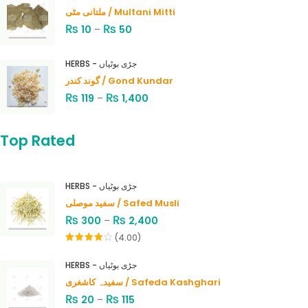
ملتانی مٹی / Multani Mitti
₨
₨
10
–
50
HERBS - جڑی بوٹیاں
گوند کندر / Gond Kundar
₨
₨
119
–
1,400
Top Rated
HERBS - جڑی بوٹیاں
سفید موصلی / Safed Musli
₨
₨
300
–
2,400
(4.00)
Rated
4.00
out
HERBS - جڑی بوٹیاں
of 5
سفیدہ کاشغری / Safeda Kashghari
₨
₨
20
–
115