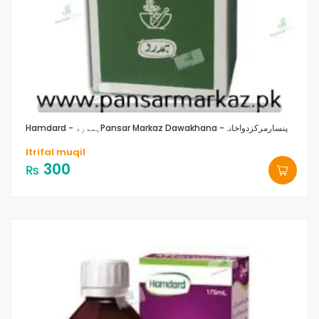
Pansar Markaz Dawakhana -پنسارمرکزدواخانہ
Hamdard - ہمدرد
Itrifal muqil
300
₨