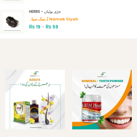
HERBS - جڑی بوٹیاں
نمک سیاہ / Namak Siyah
₨
₨
19
–
59