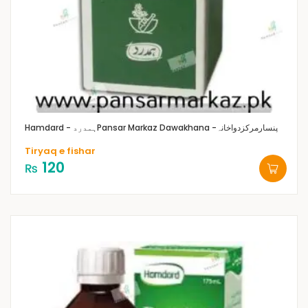
Pansar Markaz Dawakhana -پنسارمرکزدواخانہ
Hamdard - ہمدرد
Tiryaq e fishar
120
₨