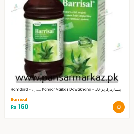
Pansar Markaz Dawakhana -پنسارمرکزدواخانہ
Hamdard - ہمدرد
Barrisal
160
₨