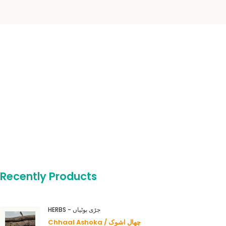
Recently Products
HERBS - جڑی بوٹیاں
Chhaal Ashoka / چھال اشوک