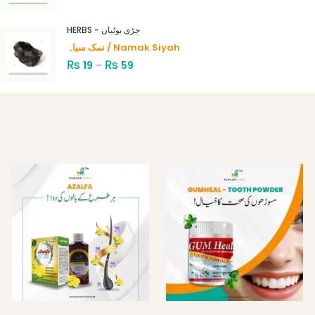
HERBS - جڑی بوٹیاں
نمک سیاہ / Namak Siyah
₨
₨
19
–
59