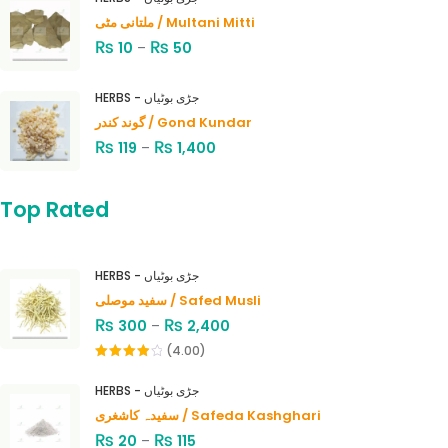
ملتانی مٹی / Multani Mitti
₨
₨
10
–
50
HERBS - جڑی بوٹیاں
گوند کندر / Gond Kundar
₨
₨
119
–
1,400
Top Rated
HERBS - جڑی بوٹیاں
سفید موصلی / Safed Musli
₨
₨
300
–
2,400
(4.00)
Rated
4.00
out
HERBS - جڑی بوٹیاں
of 5
سفیدہ کاشغری / Safeda Kashghari
₨
₨
20
–
115