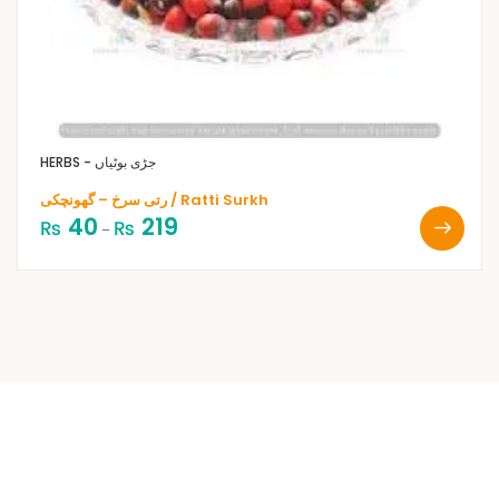
HERBS - جڑی بوٹیاں
رتی سرخ – گھونچکی / Ratti Surkh
40
219
₨
₨
–