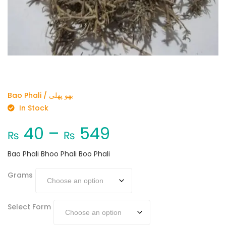
Bao Phali / بھو پھلی
In Stock
40
–
549
₨
₨
Bao Phali Bhoo Phali Boo Phali
Grams
Select Form