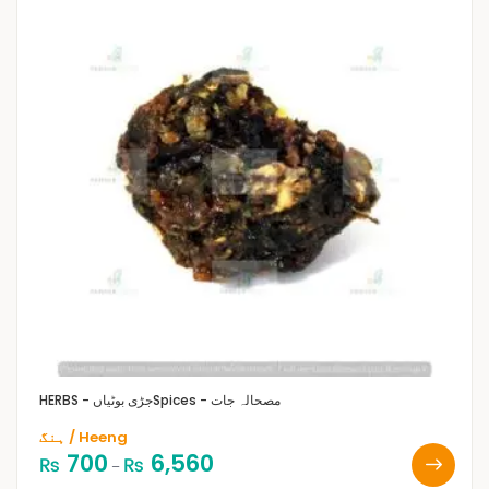
Spices - مصحالہ جات
HERBS - جڑی بوٹیاں
ہنگ / Heeng
700
6,560
₨
₨
–