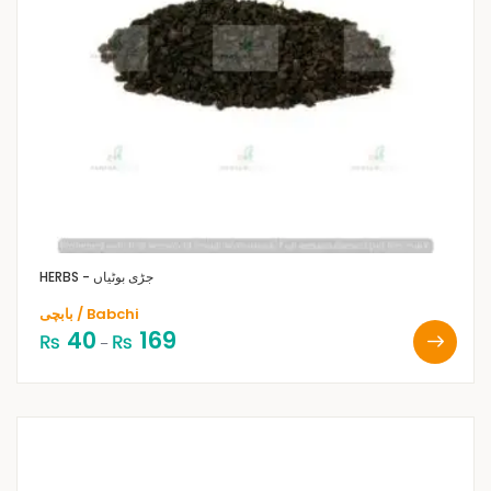
HERBS - جڑی بوٹیاں
بابچی / Babchi
40
169
₨
₨
–