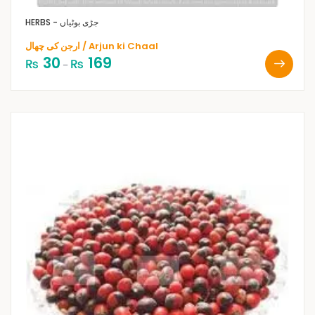
HERBS - جڑی بوٹیاں
ارجن کی چھال / Arjun ki Chaal
30
169
₨
₨
–