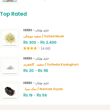
Top Rated
HERBS - جڑی بوٹیاں
سفید موصلی / Safed Musli
₨
₨
300
–
2,400
(4.00)
Rated
4.00
out
HERBS - جڑی بوٹیاں
of 5
سفیدہ کاشغری / Safeda Kashghari
₨
₨
20
–
115
HERBS - جڑی بوٹیاں
نمک سیاہ / Namak Siyah
₨
₨
19
–
59