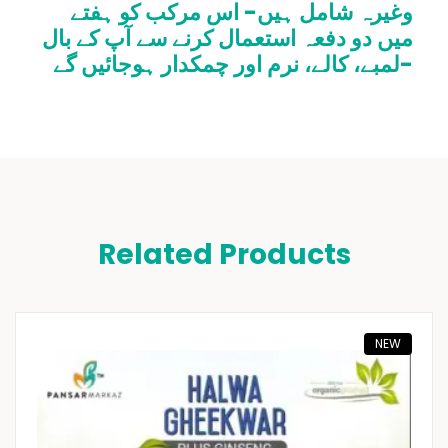
وغیرہ شامل ہیں- اس مرکب کو ہفتے
میں دو دفعہ استعمال کرنے سے آپ کے بال
لمبے، کالے، نرم اور چمکدار ہوجائیں گے-
Related Products
NEW