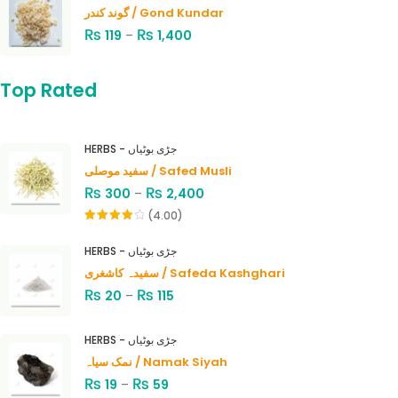
گوند کندر / Gond Kundar
₨
₨
119
–
1,400
Top Rated
HERBS - جڑی بوٹیاں
سفید موصلی / Safed Musli
₨
₨
300
–
2,400
(4.00)
Rated
4.00
out
HERBS - جڑی بوٹیاں
of 5
سفیدہ کاشغری / Safeda Kashghari
₨
₨
20
–
115
HERBS - جڑی بوٹیاں
نمک سیاہ / Namak Siyah
₨
₨
19
–
59