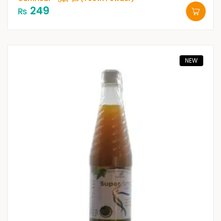
249
₨
NEW