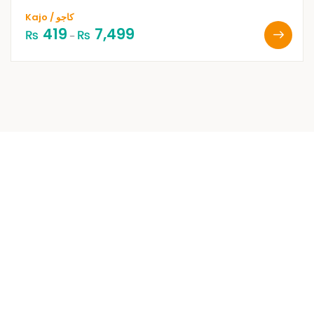
Kajo / کاجو
419
7,499
₨
₨
–