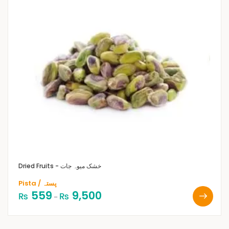
Dried Fruits - خشک میوہ جات
Pista / پستہ
559
9,500
₨
₨
–