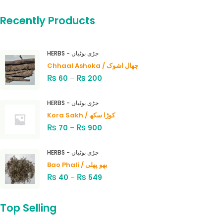
Recently Products
HERBS - جڑی بوٹیاں
Chhaal Ashoka / چھال اشوک
₨
₨
60
–
200
HERBS - جڑی بوٹیاں
Kora Sakh / کوڑا سکھ
₨
₨
70
–
900
HERBS - جڑی بوٹیاں
Bao Phali / بھو پھلی
₨
₨
40
–
549
Top Selling