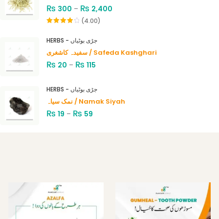
₨
₨
300
–
2,400
(4.00)
Rated
4.00
out
HERBS - جڑی بوٹیاں
of 5
سفیدہ کاشغری / Safeda Kashghari
₨
₨
20
–
115
HERBS - جڑی بوٹیاں
نمک سیاہ / Namak Siyah
₨
₨
19
–
59