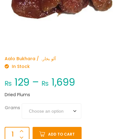
Aalo Bukhara / آلو بخارہ
In Stock
129
–
1,699
₨
₨
Dried Plums
Grams
ADD TO CART