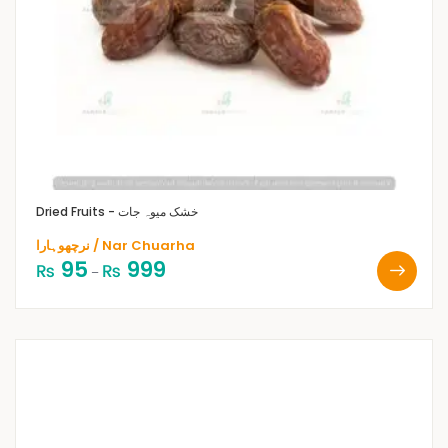
Dried Fruits - خشک میوہ جات
نرچھوہارا / Nar Chuarha
95
999
₨
₨
–