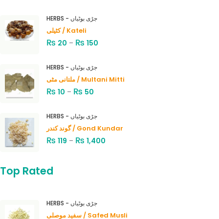
HERBS - جڑی بوٹیاں
کٹیلی / Kateli
₨
₨
20
–
150
HERBS - جڑی بوٹیاں
ملتانی مٹی / Multani Mitti
₨
₨
10
–
50
HERBS - جڑی بوٹیاں
گوند کندر / Gond Kundar
₨
₨
119
–
1,400
Top Rated
HERBS - جڑی بوٹیاں
سفید موصلی / Safed Musli