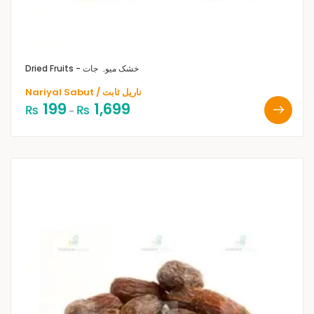
Dried Fruits - خشک میوہ جات
Nariyal Sabut / ناریل ثابت
199
1,699
₨
₨
–