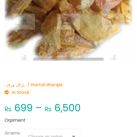
ہڑتال ورقیہ / Hartal Warqia
In Stock
699
–
6,500
₨
₨
Orpiment
Grams