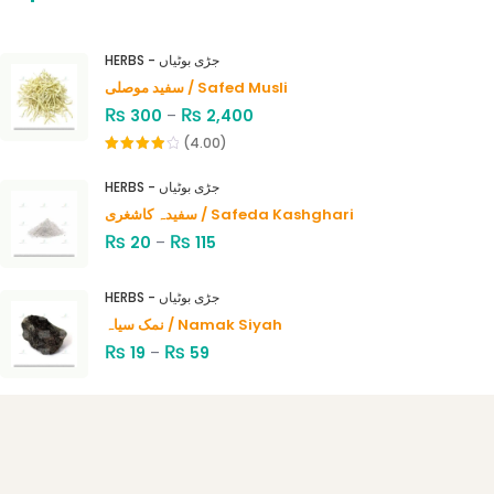
HERBS - جڑی بوٹیاں
سفید موصلی / Safed Musli
₨
₨
300
–
2,400
(4.00)
Rated
4.00
out
HERBS - جڑی بوٹیاں
of 5
سفیدہ کاشغری / Safeda Kashghari
₨
₨
20
–
115
HERBS - جڑی بوٹیاں
نمک سیاہ / Namak Siyah
₨
₨
19
–
59