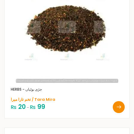
HERBS - جڑی بوٹیاں
تخم تارا میرا / Tara Mira
20
99
₨
₨
–