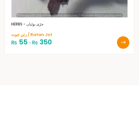
HERBS - جڑی بوٹیاں
رتن جوت / Ratan Jot
55
350
₨
₨
–