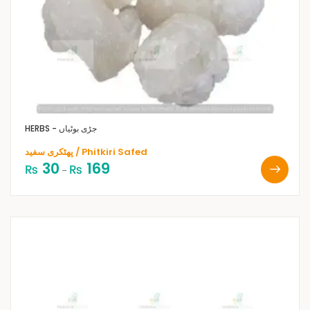
HERBS - جڑی بوٹیاں
پھٹکری سفید / Phitkiri Safed
30
169
₨
₨
–