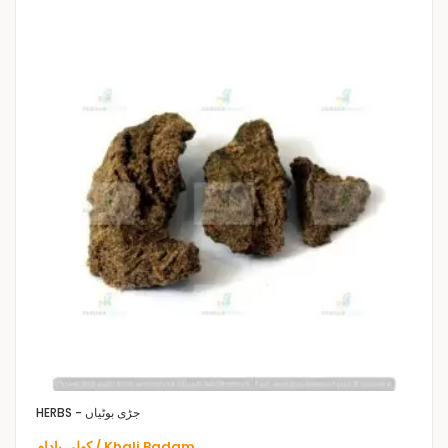
HERBS - جڑی بوٹیاں
کھلی بادام / Khali Badam