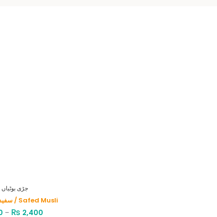
HERBS - جڑی بوٹیاں
سفید موصلی / Safed Musli
₨
0
–
2,400