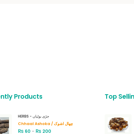
ntly Products
Top Selli
HERBS - جڑی بوٹیاں
Chhaal Ashoka / چھال اشوک
₨
₨
60
–
200