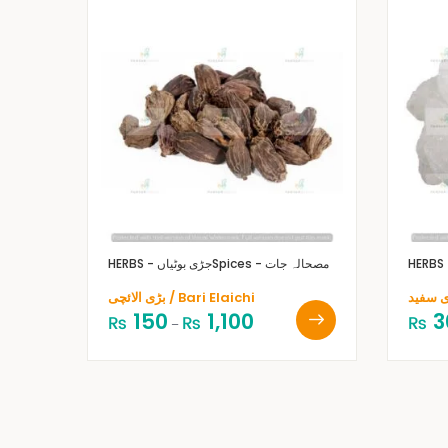
Spices - مصحالہ جات
HERBS - جڑی بوٹیاں
بڑی الائچی / Bari Elaichi
150
1,100
3
₨
₨
₨
–