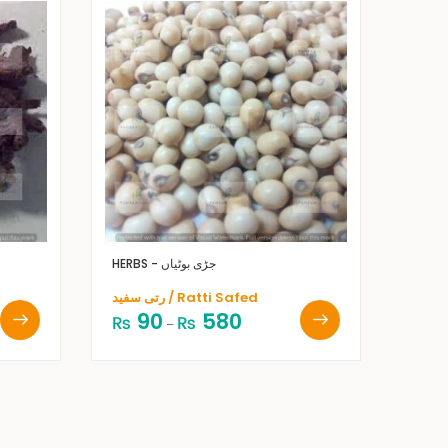
HERBS - جڑی بوٹیاں
رتی سفید / Ratti Safed
90
580
₨
₨
–