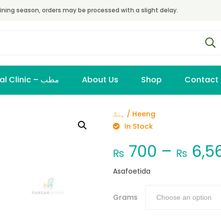
ining season, orders may be processed with a slight delay.
Virtual Clinic – مطب
About Us
Shop
Contact
ہنگ / Heeng
In Stock
700
–
6,5
₨
₨
Asafoetida
Grams