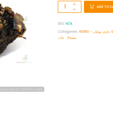
ADD TO C
SKU:
N/A
Categories:
HERBS - جڑی بوٹیاں
,
مصحالہ جات