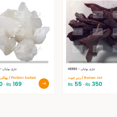
HERBS - جڑی بوٹیاں
HERBS - جڑی بوٹیاں
رتن جوت / Ratan Jot
پھٹکری سفید / Phitkiri Safed
0
169
55
350
₨
₨
₨
–
–