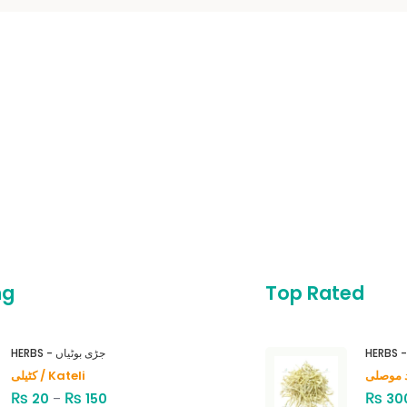
ng
Top Rated
HERBS - جڑی بوٹیاں
کٹیلی / Kateli
₨
₨
₨
20
–
150
30