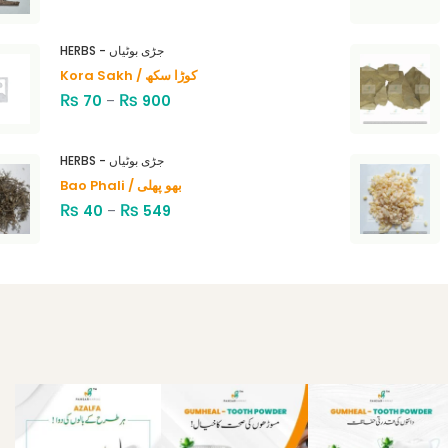
HERBS - جڑی بوٹیاں
Kora Sakh / کوڑا سکھ
₨
₨
70
–
900
HERBS - جڑی بوٹیاں
Bao Phali / بھو پھلی
₨
₨
40
–
549