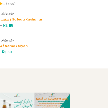
(4.00)
HERBS - جڑی بوٹیاں
سفیدہ کاشغری / Safeda Kashghari
₨
–
115
HERBS - جڑی بوٹیاں
نمک سیاہ / Namak Siyah
₨
–
59