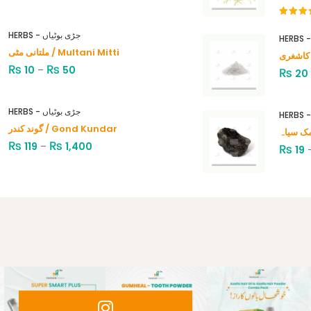
Rated
4.00
out
HERBS - جڑی بوٹیاں
of 5
ملتانی مٹی / Multani Mitti
₨
₨
10
–
50
₨
20
HERBS - جڑی بوٹیاں
گوند کندر / Gond Kundar
₨
₨
119
–
1,400
₨
19