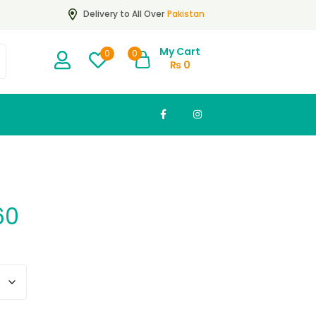
Pakistan
Delivery to All Over
My Cart
0
0
₨
0
60