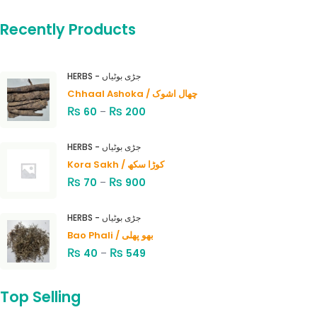
Recently Products
HERBS - جڑی بوٹیاں
Chhaal Ashoka / چھال اشوک
₨
₨
60
–
200
HERBS - جڑی بوٹیاں
Kora Sakh / کوڑا سکھ
₨
₨
70
–
900
HERBS - جڑی بوٹیاں
Bao Phali / بھو پھلی
₨
₨
40
–
549
Top Selling