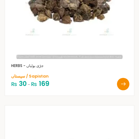
HERBS - جڑی بوٹیاں
سپستاں / Sapistan
30
169
₨
₨
–