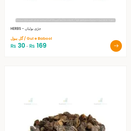
HERBS - جڑی بوٹیاں
گل ببول / Gul e Babool
30
169
₨
₨
–