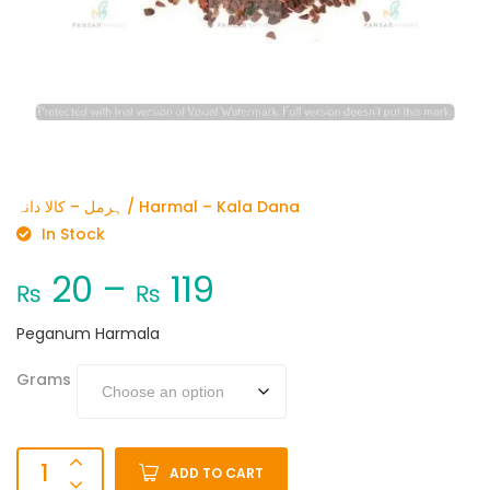
ہرمل – کالا دانہ / Harmal – Kala Dana
In Stock
20
–
119
₨
₨
Peganum Harmala
Grams
ADD TO CART