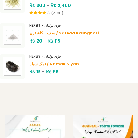
₨
₨
300
–
2,400
(4.00)
Rated
4.00
out
HERBS - جڑی بوٹیاں
of 5
سفیدہ کاشغری / Safeda Kashghari
₨
₨
20
–
115
HERBS - جڑی بوٹیاں
نمک سیاہ / Namak Siyah
₨
₨
19
–
59