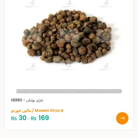
HERBS - جڑی بوٹیاں
مائیں خوردو / Maeen Khurd
30
169
₨
₨
–