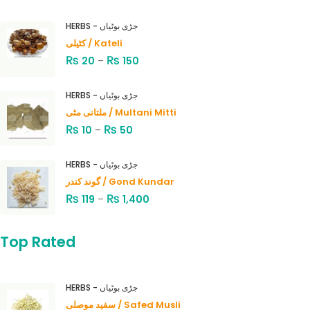
HERBS - جڑی بوٹیاں
کٹیلی / Kateli
₨
₨
20
–
150
HERBS - جڑی بوٹیاں
ملتانی مٹی / Multani Mitti
₨
₨
10
–
50
HERBS - جڑی بوٹیاں
گوند کندر / Gond Kundar
₨
₨
119
–
1,400
Top Rated
HERBS - جڑی بوٹیاں
سفید موصلی / Safed Musli