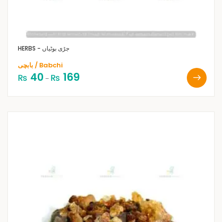
HERBS - جڑی بوٹیاں
بابچی / Babchi
40
169
₨
₨
–