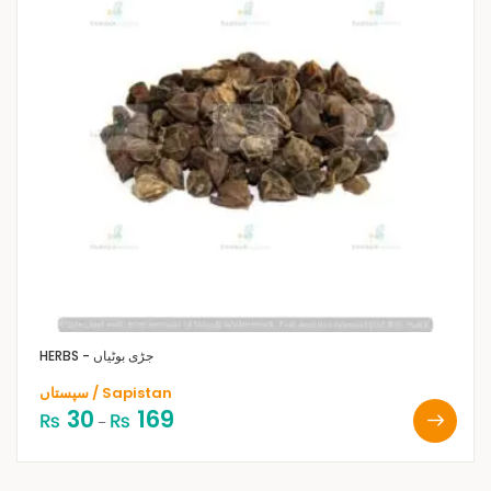
HERBS - جڑی بوٹیاں
سپستاں / Sapistan
30
169
₨
₨
–