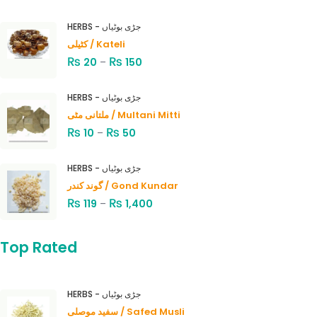
HERBS - جڑی بوٹیاں
کٹیلی / Kateli
₨
₨
20
–
150
HERBS - جڑی بوٹیاں
ملتانی مٹی / Multani Mitti
₨
₨
10
–
50
HERBS - جڑی بوٹیاں
گوند کندر / Gond Kundar
₨
₨
119
–
1,400
Top Rated
HERBS - جڑی بوٹیاں
سفید موصلی / Safed Musli