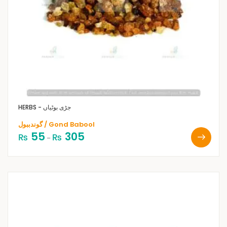
HERBS - جڑی بوٹیاں
گوندببول / Gond Babool
55
305
₨
₨
–