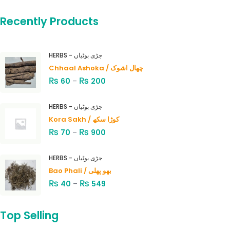
Recently Products
HERBS - جڑی بوٹیاں
Chhaal Ashoka / چھال اشوک
₨
₨
60
–
200
HERBS - جڑی بوٹیاں
Kora Sakh / کوڑا سکھ
₨
₨
70
–
900
HERBS - جڑی بوٹیاں
Bao Phali / بھو پھلی
₨
₨
40
–
549
Top Selling