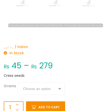
ہالوں / Halon
In Stock
45
–
279
₨
₨
Cress seeds
Grams
ADD TO CART