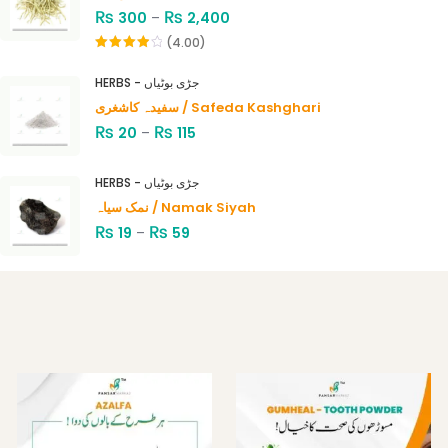
₨
₨
300
–
2,400
(4.00)
Rated
4.00
out
HERBS - جڑی بوٹیاں
of 5
سفیدہ کاشغری / Safeda Kashghari
₨
₨
20
–
115
HERBS - جڑی بوٹیاں
نمک سیاہ / Namak Siyah
₨
₨
19
–
59