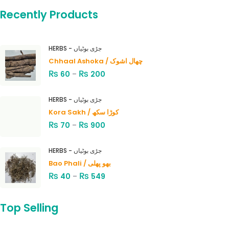
Recently Products
HERBS - جڑی بوٹیاں
Chhaal Ashoka / چھال اشوک
₨
₨
60
–
200
HERBS - جڑی بوٹیاں
Kora Sakh / کوڑا سکھ
₨
₨
70
–
900
HERBS - جڑی بوٹیاں
Bao Phali / بھو پھلی
₨
₨
40
–
549
Top Selling