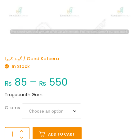
گوند کتیرا / Gond Kateera
In Stock
85
–
550
₨
₨
Tragacanth Gum
Grams
ADD TO CART