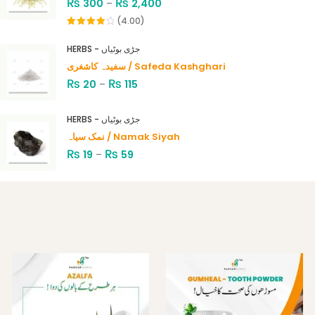
₨
₨
300
–
2,400
(4.00)
Rated
4.00
out
HERBS - جڑی بوٹیاں
of 5
سفیدہ کاشغری / Safeda Kashghari
₨
₨
20
–
115
HERBS - جڑی بوٹیاں
نمک سیاہ / Namak Siyah
₨
₨
19
–
59