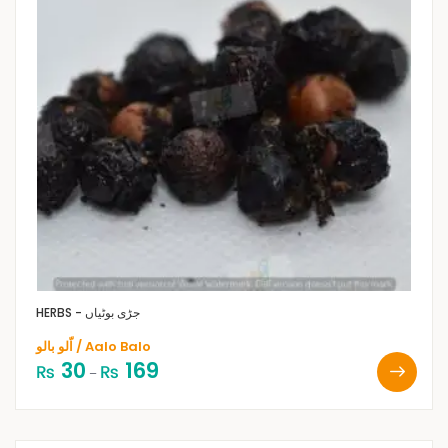
HERBS - جڑی بوٹیاں
اّلو بالو / Aalo Balo
30
169
₨
₨
–