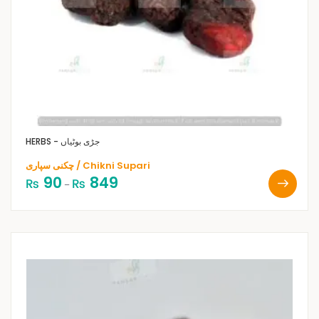
HERBS - جڑی بوٹیاں
چکنی سپاری / Chikni Supari
90
849
₨
₨
–