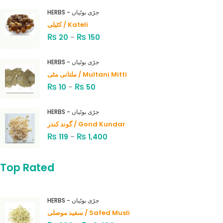
HERBS - جڑی بوٹیاں
کٹیلی / Kateli
₨
₨
20
–
150
HERBS - جڑی بوٹیاں
ملتانی مٹی / Multani Mitti
₨
₨
10
–
50
HERBS - جڑی بوٹیاں
گوند کندر / Gond Kundar
₨
₨
119
–
1,400
Top Rated
HERBS - جڑی بوٹیاں
سفید موصلی / Safed Musli