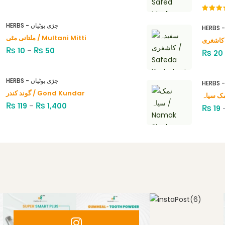
Rated
4.00
out
HERBS - جڑی بوٹیاں
of 5
ملتانی مٹی / Multani Mitti
₨
₨
10
–
50
₨
20
HERBS - جڑی بوٹیاں
گوند کندر / Gond Kundar
₨
₨
119
–
1,400
₨
19