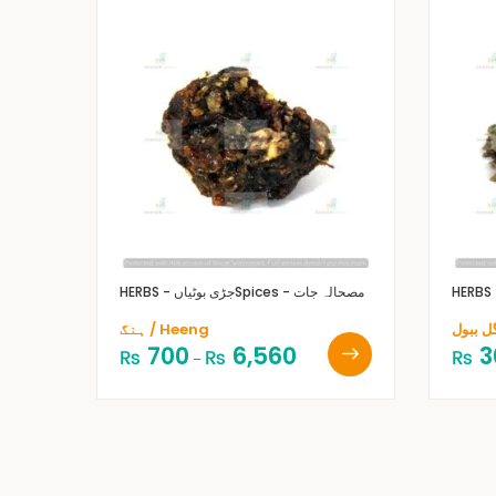
Spices - مصحالہ جات
HERBS - جڑی بوٹیاں
ہنگ / Heeng
700
6,560
3
₨
₨
₨
–