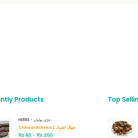
ntly Products
Top Selli
HERBS - جڑی بوٹیاں
Chhaal Ashoka / چھال اشوک
₨
₨
60
–
200