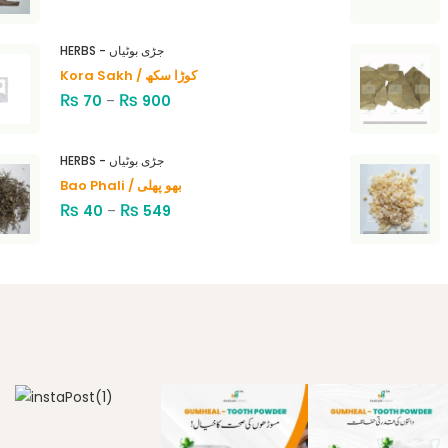
HERBS - جڑی بوٹیاں
Kora Sakh / کوڑا سکھ
₨
₨
70
–
900
HERBS - جڑی بوٹیاں
Bao Phali / بھو پھلی
₨
₨
40
–
549