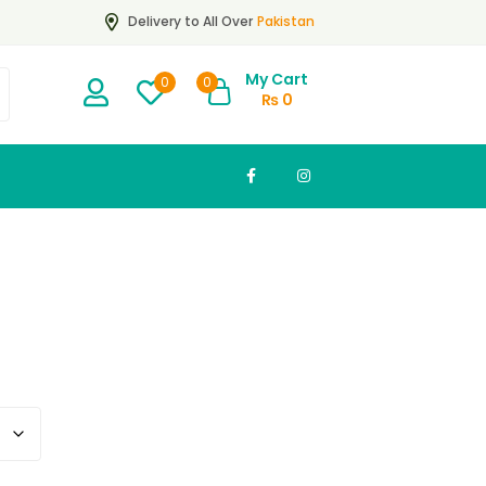
Pakistan
Delivery to All Over
My Cart
0
0
₨
0