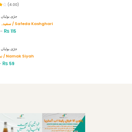
(4.00)
HERBS - جڑی بوٹیاں
سفیدہ کاشغری / Safeda Kashghari
₨
–
115
HERBS - جڑی بوٹیاں
نمک سیاہ / Namak Siyah
₨
–
59