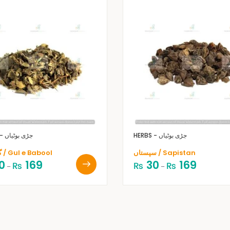
HERBS - جڑی بوٹیاں
HERBS - جڑی بوٹیاں
سپستاں / Sapistan
گل ببول / Gul e Babool
0
169
30
169
₨
₨
₨
–
–