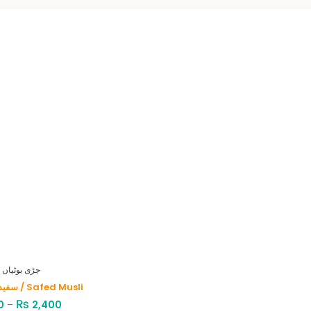
HERBS - جڑی بوٹیاں
سفید موصلی / Safed Musli
₨
0
–
2,400