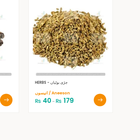
HERBS - جڑی بوٹیاں
انیسوں / Aneeson
40
179
₨
₨
–