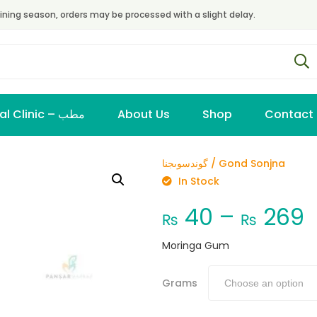
ining season, orders may be processed with a slight delay.
Virtual Clinic – مطب
About Us
Shop
Contact
گوندسوںجنا / Gond Sonjna
In Stock
40
–
269
₨
₨
Moringa Gum
Grams