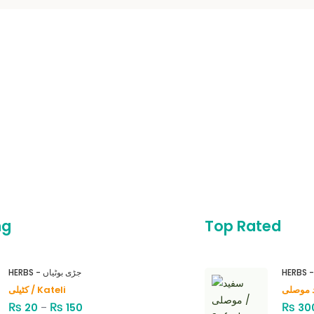
ng
Top Rated
HERBS - جڑی بوٹیاں
کٹیلی / Kateli
₨
₨
₨
20
–
150
30