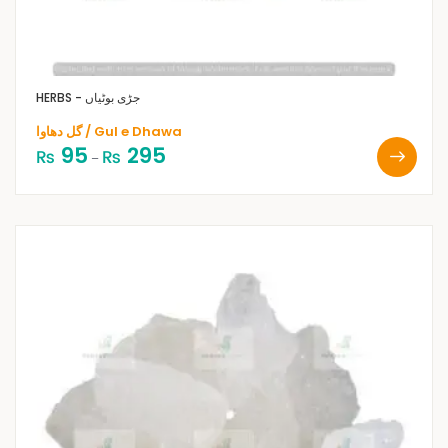
HERBS - جڑی بوٹیاں
گل دھاوا / Gul e Dhawa
95
295
₨
₨
–