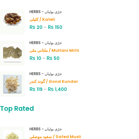
HERBS - جڑی بوٹیاں
کٹیلی / Kateli
₨
₨
20
–
150
HERBS - جڑی بوٹیاں
ملتانی مٹی / Multani Mitti
₨
₨
10
–
50
HERBS - جڑی بوٹیاں
گوند کندر / Gond Kundar
₨
₨
119
–
1,400
Top Rated
HERBS - جڑی بوٹیاں
سفید موصلی / Safed Musli