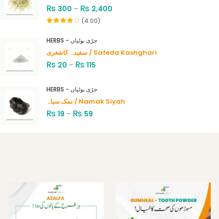
₨
₨
300
–
2,400
(4.00)
Rated
4.00
out
HERBS - جڑی بوٹیاں
of 5
سفیدہ کاشغری / Safeda Kashghari
₨
₨
20
–
115
HERBS - جڑی بوٹیاں
نمک سیاہ / Namak Siyah
₨
₨
19
–
59