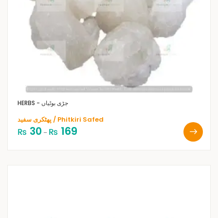
HERBS - جڑی بوٹیاں
پھٹکری سفید / Phitkiri Safed
30
169
₨
₨
–