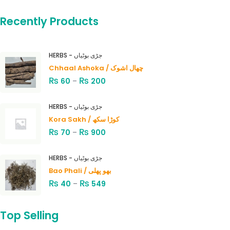
Recently Products
HERBS - جڑی بوٹیاں
Chhaal Ashoka / چھال اشوک
₨
₨
60
–
200
HERBS - جڑی بوٹیاں
Kora Sakh / کوڑا سکھ
₨
₨
70
–
900
HERBS - جڑی بوٹیاں
Bao Phali / بھو پھلی
₨
₨
40
–
549
Top Selling