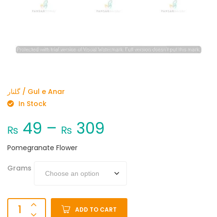
گلنار / Gul e Anar
In Stock
49
–
309
₨
₨
Pomegranate Flower
Grams
ADD TO CART