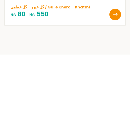
گل خیرو – گل خطمی / Gul e Khero – Khatmi
80
550
₨
₨
–