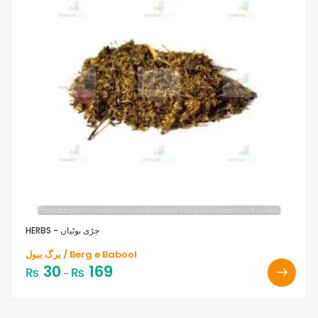
HERBS - جڑی بوٹیاں
برگ ببول / Berg e Babool
30
169
₨
₨
–