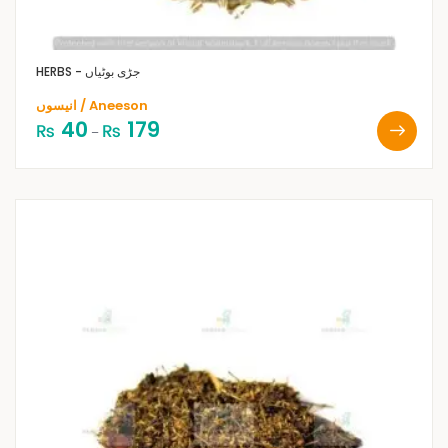
HERBS - جڑی بوٹیاں
انیسوں / Aneeson
40
179
₨
₨
–