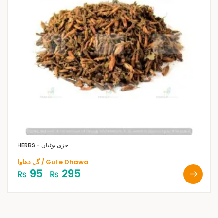
HERBS - جڑی بوٹیاں
گل دھاوا / Gul e Dhawa
95
295
₨
₨
–