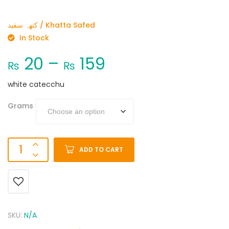
کتھہ سفید / Khatta Safed
In Stock
20
–
159
₨
₨
white catecchu
Grams
ADD TO CART
SKU:
N/A