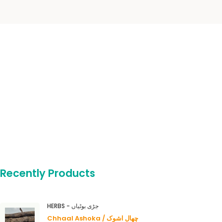
Recently Products
HERBS - جڑی بوٹیاں
Chhaal Ashoka / چھال اشوک