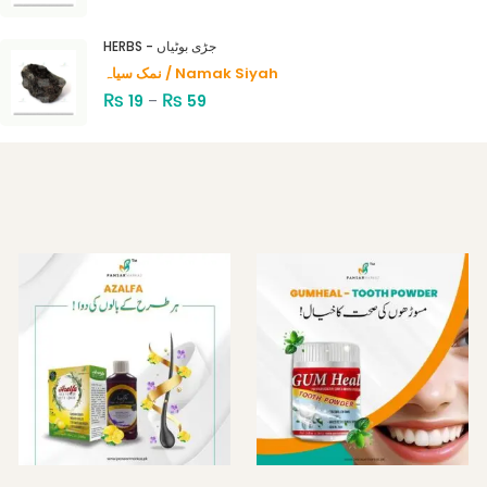
HERBS - جڑی بوٹیاں
نمک سیاہ / Namak Siyah
₨
₨
19
–
59