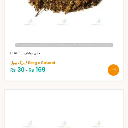
HERBS - جڑی بوٹیاں
برگ ببول / Berg e Babool
30
169
₨
₨
–