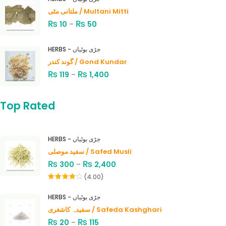
ملتانی مٹی / Multani Mitti
₨
₨
10
–
50
HERBS - جڑی بوٹیاں
گوند کندر / Gond Kundar
₨
₨
119
–
1,400
Top Rated
HERBS - جڑی بوٹیاں
سفید موصلی / Safed Musli
₨
₨
300
–
2,400
(4.00)
Rated
4.00
out
HERBS - جڑی بوٹیاں
of 5
سفیدہ کاشغری / Safeda Kashghari
₨
₨
20
–
115