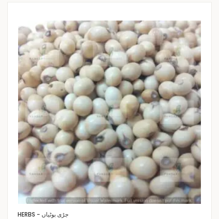
HERBS - جڑی بوٹیاں