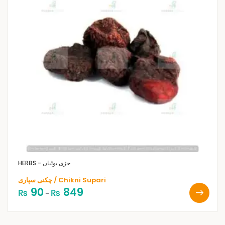
HERBS - جڑی بوٹیاں
چکنی سپاری / Chikni Supari
90
849
₨
₨
–