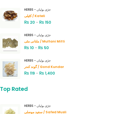
HERBS - جڑی بوٹیاں
کٹیلی / Kateli
₨
₨
20
–
150
HERBS - جڑی بوٹیاں
ملتانی مٹی / Multani Mitti
₨
₨
10
–
50
HERBS - جڑی بوٹیاں
گوند کندر / Gond Kundar
₨
₨
119
–
1,400
Top Rated
HERBS - جڑی بوٹیاں
سفید موصلی / Safed Musli