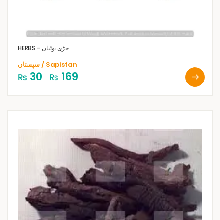
HERBS - جڑی بوٹیاں
سپستاں / Sapistan
30
169
₨
₨
–