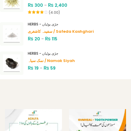
₨
₨
300
–
2,400
(4.00)
Rated
4.00
out
HERBS - جڑی بوٹیاں
of 5
سفیدہ کاشغری / Safeda Kashghari
₨
₨
20
–
115
HERBS - جڑی بوٹیاں
نمک سیاہ / Namak Siyah
₨
₨
19
–
59