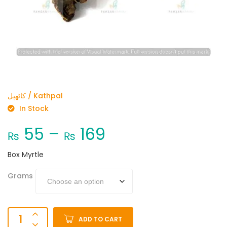
کاٹھپل / Kathpal
In Stock
55
–
169
₨
₨
Box Myrtle
Grams
ADD TO CART