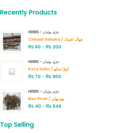
Recently Products
HERBS - جڑی بوٹیاں
Chhaal Ashoka / چھال اشوک
₨
₨
60
–
200
HERBS - جڑی بوٹیاں
Kora Sakh / کوڑا سکھ
₨
₨
70
–
900
HERBS - جڑی بوٹیاں
Bao Phali / بھو پھلی
₨
₨
40
–
549
Top Selling