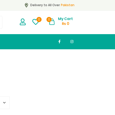
Pakistan
Delivery to All Over
My Cart
0
0
₨
0