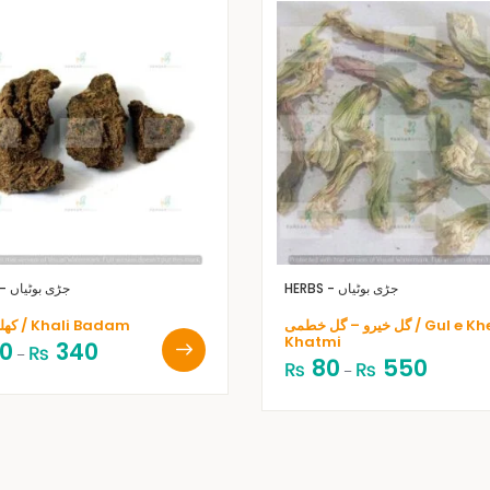
HERBS - جڑی بوٹیاں
HERBS - جڑی بوٹیاں
گل خیرو – گل خطمی / Gul e Khero –
کھلی بادام / Khali Badam
Khatmi
0
340
₨
–
80
550
₨
₨
–