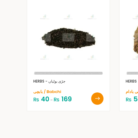
HERBS - جڑی بوٹیاں
بابچی / Babchi
40
169
5
₨
₨
₨
–