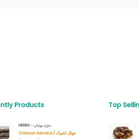
ntly Products
Top Selli
HERBS - جڑی بوٹیاں
Chhaal Ashoka / چھال اشوک