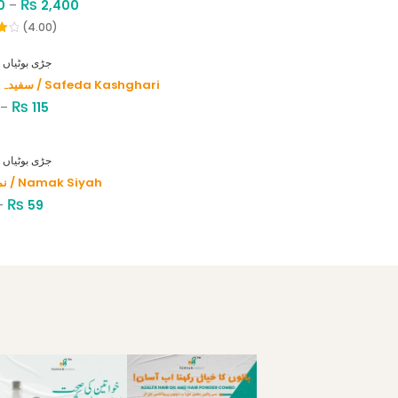
₨
0
–
2,400
(4.00)
HERBS - جڑی بوٹیاں
سفیدہ کاشغری / Safeda Kashghari
₨
–
115
HERBS - جڑی بوٹیاں
نمک سیاہ / Namak Siyah
₨
–
59