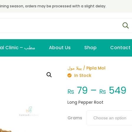
ining season, orders may be processed with a slight delay.
Virtual Clinic – مطب
About Us
Shop
Contact
پیپلا مول / Pipla Mol
In Stock
79
–
549
₨
₨
Long Pepper Root
Grams