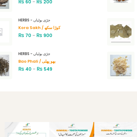
₨
₨
60
–
200
HERBS - جڑی بوٹیاں
Kora Sakh / کوڑا سکھ
₨
₨
70
–
900
HERBS - جڑی بوٹیاں
Bao Phali / بھو پھلی
₨
₨
40
–
549