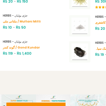
₨
₨
₨
20
–
150
30
Rated
4.00
out
HERBS - جڑی بوٹیاں
of 5
ملتانی مٹی / Multani Mitti
₨
₨
10
–
50
₨
20
HERBS - جڑی بوٹیاں
گوند کندر / Gond Kundar
₨
₨
119
–
1,400
₨
19