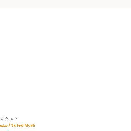
HERBS - جڑی بوٹیاں
سفید موصلی / Safed Musli