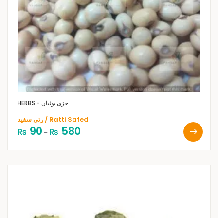
HERBS - جڑی بوٹیاں
رتی سفید / Ratti Safed
90
580
₨
₨
–