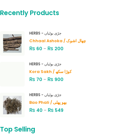
Recently Products
HERBS - جڑی بوٹیاں
Chhaal Ashoka / چھال اشوک
₨
₨
60
–
200
HERBS - جڑی بوٹیاں
Kora Sakh / کوڑا سکھ
₨
₨
70
–
900
HERBS - جڑی بوٹیاں
Bao Phali / بھو پھلی
₨
₨
40
–
549
Top Selling