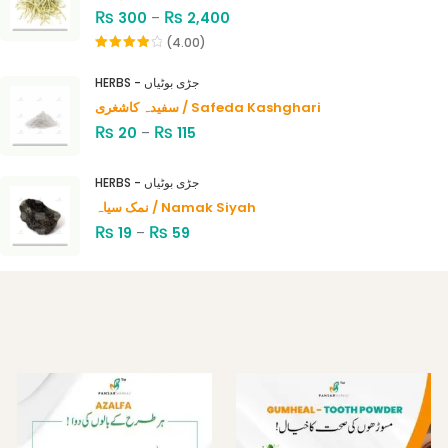
₨
₨
300
–
2,400
(4.00)
Rated
4.00
out
HERBS - جڑی بوٹیاں
of 5
سفیدہ کاشغری / Safeda Kashghari
₨
₨
20
–
115
HERBS - جڑی بوٹیاں
نمک سیاہ / Namak Siyah
₨
₨
19
–
59