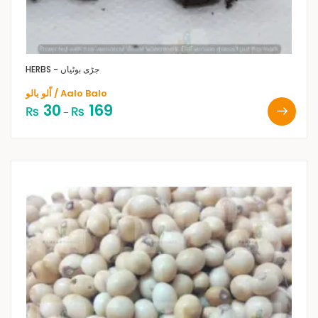
HERBS - جڑی بوٹیاں
اّلو بالو / Aalo Balo
30
169
₨
₨
–