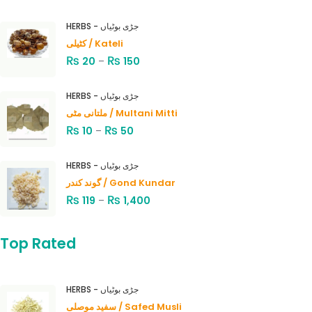
HERBS - جڑی بوٹیاں
کٹیلی / Kateli
₨
₨
20
–
150
HERBS - جڑی بوٹیاں
ملتانی مٹی / Multani Mitti
₨
₨
10
–
50
HERBS - جڑی بوٹیاں
گوند کندر / Gond Kundar
₨
₨
119
–
1,400
Top Rated
HERBS - جڑی بوٹیاں
سفید موصلی / Safed Musli