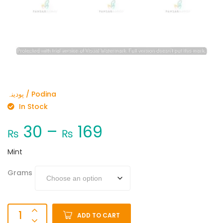
پودینہ / Podina
In Stock
30
–
169
₨
₨
Mint
Grams
ADD TO CART