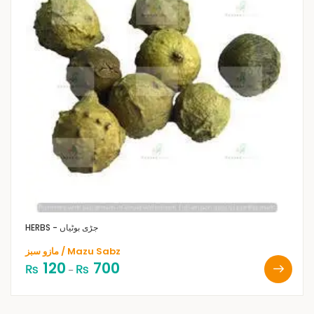
HERBS - جڑی بوٹیاں
مازو سبز / Mazu Sabz
120
700
₨
₨
–