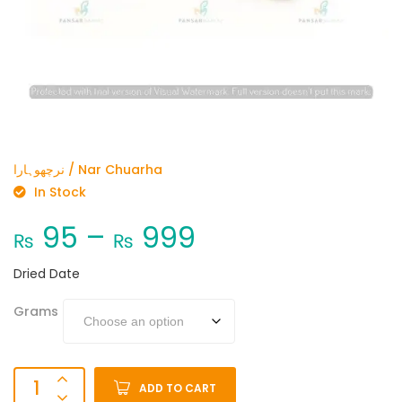
نرچھوہارا / Nar Chuarha
In Stock
95
–
999
₨
₨
Dried Date
Grams
ADD TO CART