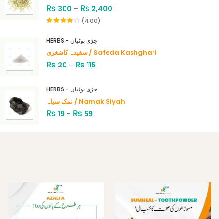
₨
₨
300
–
2,400
(4.00)
Rated
4.00
out
HERBS - جڑی بوٹیاں
of 5
سفیدہ کاشغری / Safeda Kashghari
₨
₨
20
–
115
HERBS - جڑی بوٹیاں
نمک سیاہ / Namak Siyah
₨
₨
19
–
59