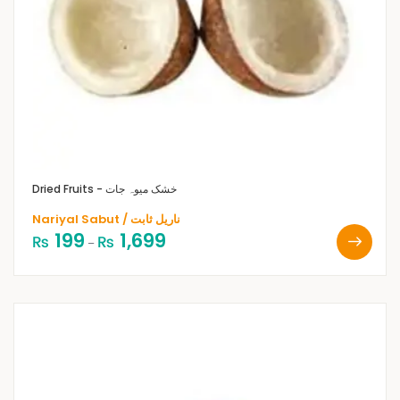
Dried Fruits - خشک میوہ جات
Nariyal Sabut / ناریل ثابت
199
1,699
₨
₨
–