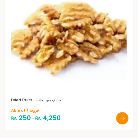
Dried Fruits - خشک میوہ جات
Akhrot / اخروٹ
250
4,250
₨
₨
–