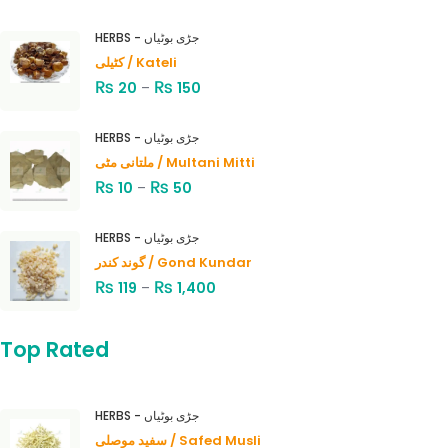
HERBS - جڑی بوٹیاں
کٹیلی / Kateli
₨
₨
20
–
150
HERBS - جڑی بوٹیاں
ملتانی مٹی / Multani Mitti
₨
₨
10
–
50
HERBS - جڑی بوٹیاں
گوند کندر / Gond Kundar
₨
₨
119
–
1,400
Top Rated
HERBS - جڑی بوٹیاں
سفید موصلی / Safed Musli