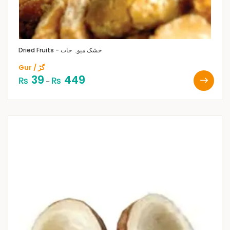
Dried Fruits - خشک میوہ جات
Gur / گڑ
39
449
₨
₨
–