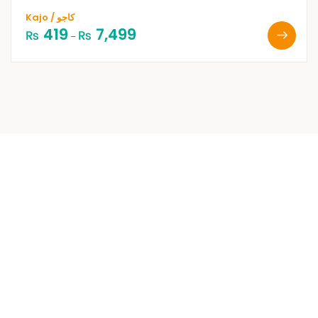
Kajo / کاجو
419
7,499
₨
₨
–