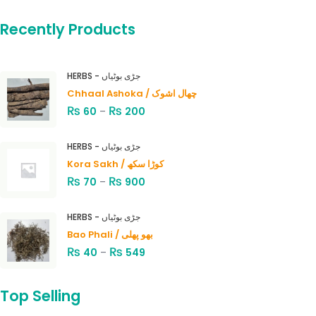
Recently Products
HERBS - جڑی بوٹیاں
Chhaal Ashoka / چھال اشوک
₨
₨
60
–
200
HERBS - جڑی بوٹیاں
Kora Sakh / کوڑا سکھ
₨
₨
70
–
900
HERBS - جڑی بوٹیاں
Bao Phali / بھو پھلی
₨
₨
40
–
549
Top Selling