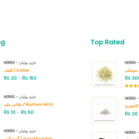
ng
Top Rated
HERBS - جڑی بوٹیاں
کٹیلی / Kateli
₨
₨
₨
20
–
150
30
Rated
4.00
out
HERBS - جڑی بوٹیاں
of 5
ملتانی مٹی / Multani Mitti
₨
₨
10
–
50
₨
20
HERBS - جڑی بوٹیاں
گوند کندر / Gond Kundar