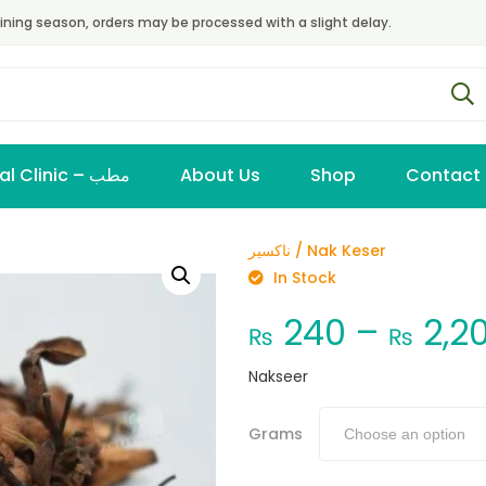
ining season, orders may be processed with a slight delay.
Virtual Clinic – مطب
About Us
Shop
Contact
ناکسیر / Nak Keser
In Stock
240
–
2,2
₨
₨
Nakseer
Grams