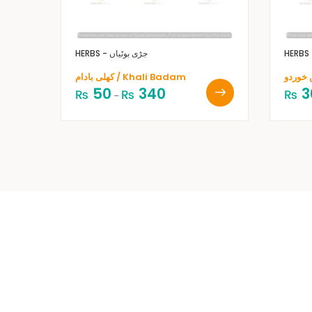
HERBS - جڑی بوٹیاں
کھلی بادام / Khali Badam
50
340
3
₨
₨
₨
–