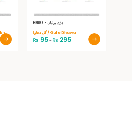
HERBS - جڑی بوٹیاں
گل دھاوا / Gul e Dhawa
 Surkh
95
295
₨
₨
–