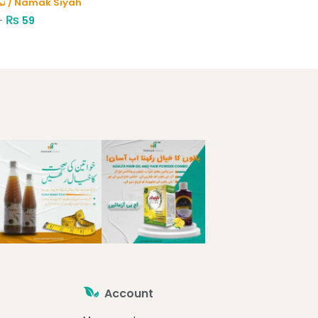
نمک سیاہ / Namak Siyah
₨
–
59
Account