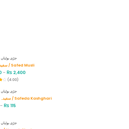
HERBS - جڑی بوٹیاں
سفید موصلی / Safed Musli
₨
0
–
2,400
(4.00)
HERBS - جڑی بوٹیاں
سفیدہ کاشغری / Safeda Kashghari
₨
–
115
HERBS - جڑی بوٹیاں