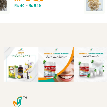
₨
₨
40
–
549