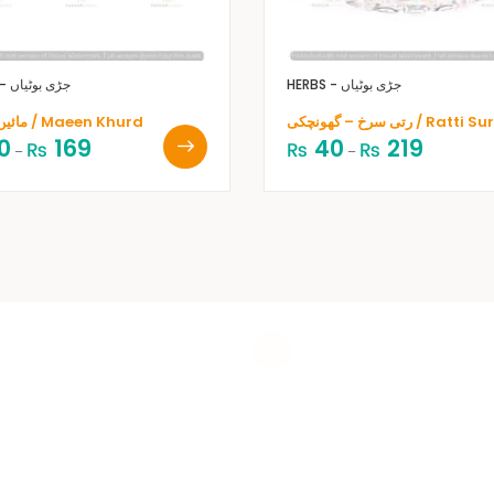
HERBS - جڑی بوٹیاں
HERBS - جڑی بوٹیاں
رتی سرخ – گھونچکی / Ratti
مائیں خوردو / Maeen Khurd
0
169
40
219
₨
₨
₨
–
–