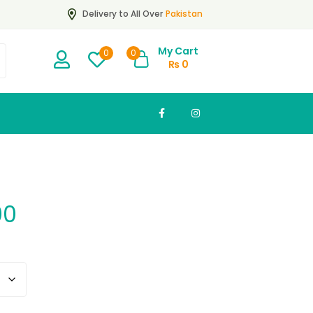
Pakistan
Delivery to All Over
My Cart
0
0
₨
0
00