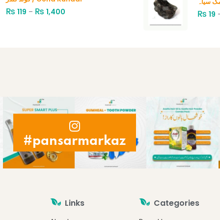
₨
₨
119
–
1,400
₨
19
#pansarmarkaz
Links
Categories