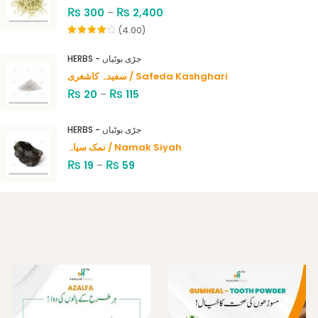
₨
₨
300
–
2,400
(4.00)
Rated
4.00
out
HERBS - جڑی بوٹیاں
of 5
سفیدہ کاشغری / Safeda Kashghari
₨
₨
20
–
115
HERBS - جڑی بوٹیاں
نمک سیاہ / Namak Siyah
₨
₨
19
–
59