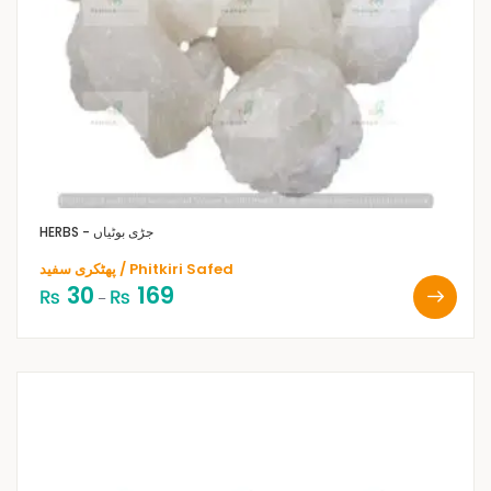
HERBS - جڑی بوٹیاں
پھٹکری سفید / Phitkiri Safed
30
169
₨
₨
–