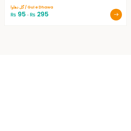
گل دھاوا / Gul e Dhawa
95
295
₨
₨
–