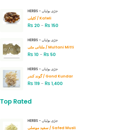
HERBS - جڑی بوٹیاں
کٹیلی / Kateli
₨
₨
20
–
150
HERBS - جڑی بوٹیاں
ملتانی مٹی / Multani Mitti
₨
₨
10
–
50
HERBS - جڑی بوٹیاں
گوند کندر / Gond Kundar
₨
₨
119
–
1,400
Top Rated
HERBS - جڑی بوٹیاں
سفید موصلی / Safed Musli