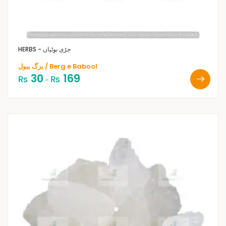
HERBS - جڑی بوٹیاں
برگ ببول / Berg e Babool
30
169
₨
₨
–