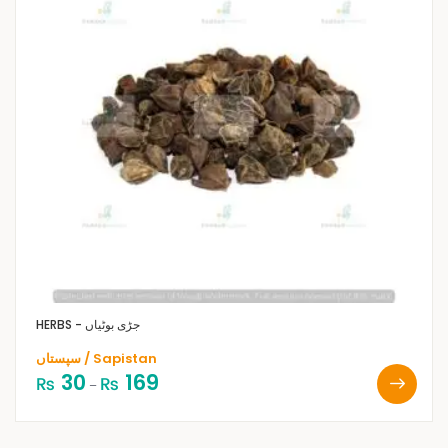
HERBS - جڑی بوٹیاں
سپستاں / Sapistan
30
169
₨
₨
–