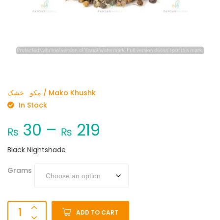
مکوہ خشک / Mako Khushk
In Stock
30
–
219
₨
₨
Black Nightshade
Grams
ADD TO CART