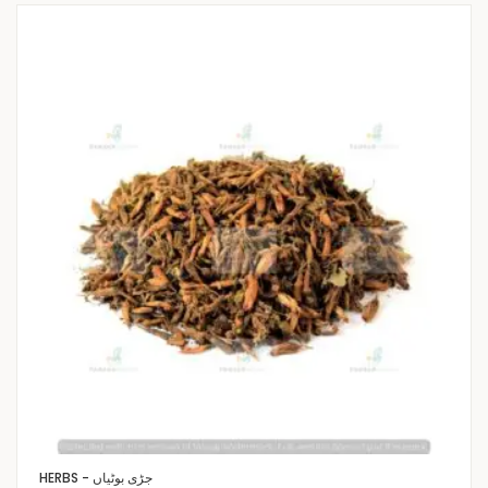
HERBS - جڑی بوٹیاں