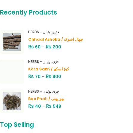
Recently Products
HERBS - جڑی بوٹیاں
Chhaal Ashoka / چھال اشوک
₨
₨
60
–
200
HERBS - جڑی بوٹیاں
Kora Sakh / کوڑا سکھ
₨
₨
70
–
900
HERBS - جڑی بوٹیاں
Bao Phali / بھو پھلی
₨
₨
40
–
549
Top Selling