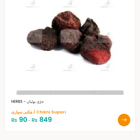
HERBS - جڑی بوٹیاں
چکنی سپاری / Chikni Supari
90
849
₨
₨
–