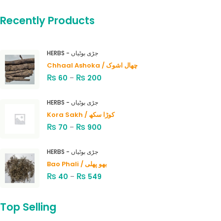
Recently Products
HERBS - جڑی بوٹیاں
Chhaal Ashoka / چھال اشوک
₨
₨
60
–
200
HERBS - جڑی بوٹیاں
Kora Sakh / کوڑا سکھ
₨
₨
70
–
900
HERBS - جڑی بوٹیاں
Bao Phali / بھو پھلی
₨
₨
40
–
549
Top Selling