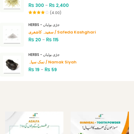
₨
₨
300
–
2,400
(4.00)
Rated
4.00
out
HERBS - جڑی بوٹیاں
of 5
سفیدہ کاشغری / Safeda Kashghari
₨
₨
20
–
115
HERBS - جڑی بوٹیاں
نمک سیاہ / Namak Siyah
₨
₨
19
–
59