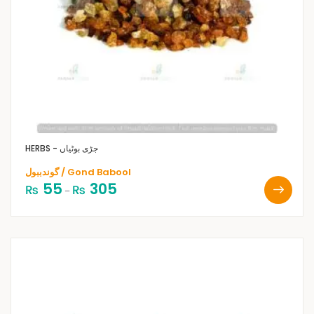
HERBS - جڑی بوٹیاں
گوندببول / Gond Babool
55
305
₨
₨
–