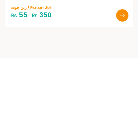
رتن جوت / Ratan Jot
55
350
₨
₨
–