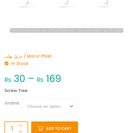
مڑوڑ پھلی / Maror Phali
In Stock
30
–
169
₨
₨
Screw Tree
Grams
ADD TO CART