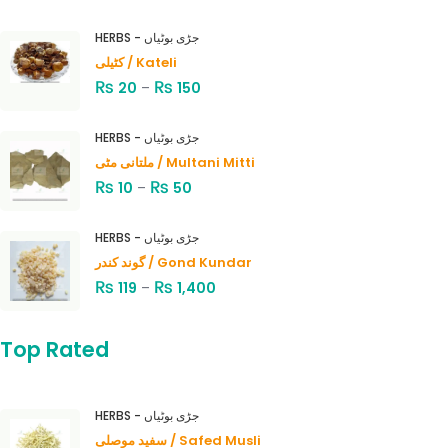
HERBS - جڑی بوٹیاں
کٹیلی / Kateli
₨
₨
20
–
150
HERBS - جڑی بوٹیاں
ملتانی مٹی / Multani Mitti
₨
₨
10
–
50
HERBS - جڑی بوٹیاں
گوند کندر / Gond Kundar
₨
₨
119
–
1,400
Top Rated
HERBS - جڑی بوٹیاں
سفید موصلی / Safed Musli