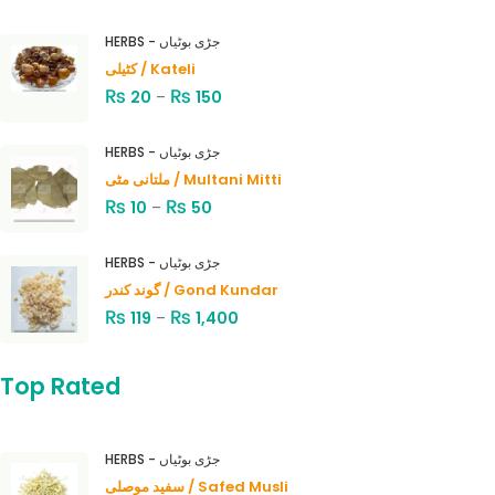
HERBS - جڑی بوٹیاں
کٹیلی / Kateli
₨
₨
20
–
150
HERBS - جڑی بوٹیاں
ملتانی مٹی / Multani Mitti
₨
₨
10
–
50
HERBS - جڑی بوٹیاں
گوند کندر / Gond Kundar
₨
₨
119
–
1,400
Top Rated
HERBS - جڑی بوٹیاں
سفید موصلی / Safed Musli