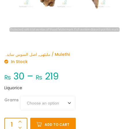
ملیٹھی, اصل السوس سایدہ / Mulethi
In Stock
30
–
219
₨
₨
Liquorice
Grams
ADD TO CART