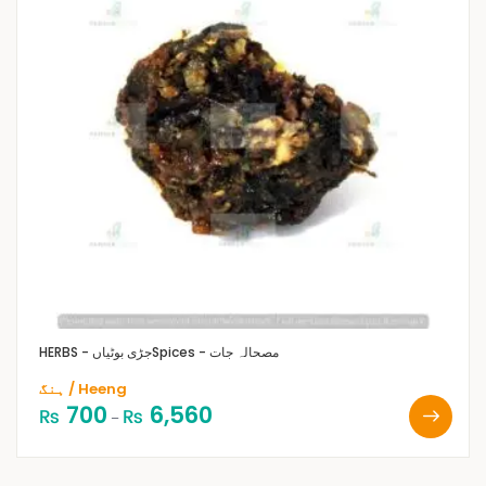
Spices - مصحالہ جات
HERBS - جڑی بوٹیاں
ہنگ / Heeng
700
6,560
₨
₨
–