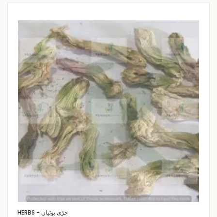
HERBS - جڑی بوٹیاں