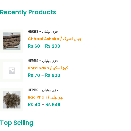
Recently Products
HERBS - جڑی بوٹیاں
Chhaal Ashoka / چھال اشوک
₨
₨
60
–
200
HERBS - جڑی بوٹیاں
Kora Sakh / کوڑا سکھ
₨
₨
70
–
900
HERBS - جڑی بوٹیاں
Bao Phali / بھو پھلی
₨
₨
40
–
549
Top Selling