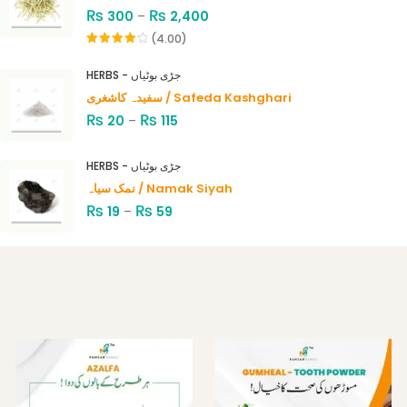
₨
₨
300
–
2,400
(4.00)
Rated
4.00
out
HERBS - جڑی بوٹیاں
of 5
سفیدہ کاشغری / Safeda Kashghari
₨
₨
20
–
115
HERBS - جڑی بوٹیاں
نمک سیاہ / Namak Siyah
₨
₨
19
–
59