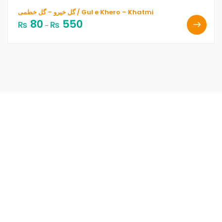
گل خیرو – گل خطمی / Gul e Khero – Khatmi
80
550
₨
₨
–