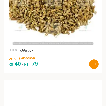
HERBS - جڑی بوٹیاں
انیسوں / Aneeson
40
179
₨
₨
–