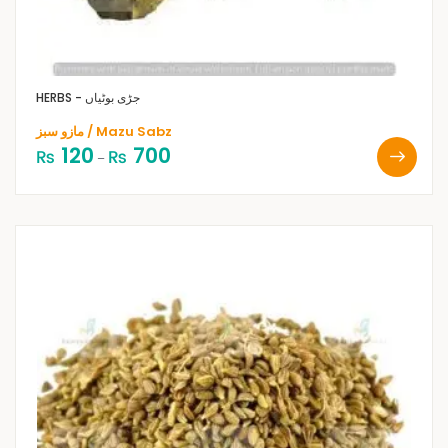
HERBS - جڑی بوٹیاں
مازو سبز / Mazu Sabz
120
700
₨
₨
–