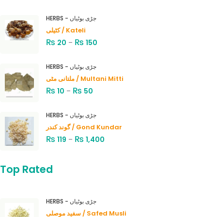
HERBS - جڑی بوٹیاں
کٹیلی / Kateli
₨
₨
20
–
150
HERBS - جڑی بوٹیاں
ملتانی مٹی / Multani Mitti
₨
₨
10
–
50
HERBS - جڑی بوٹیاں
گوند کندر / Gond Kundar
₨
₨
119
–
1,400
Top Rated
HERBS - جڑی بوٹیاں
سفید موصلی / Safed Musli