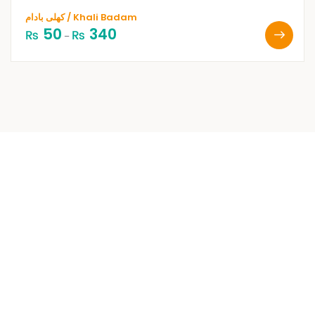
کھلی بادام / Khali Badam
50
340
₨
₨
–