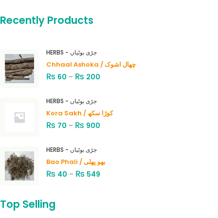
Recently Products
HERBS - جڑی بوٹیاں
Chhaal Ashoka / چھال اشوک
₨
₨
60
–
200
HERBS - جڑی بوٹیاں
Kora Sakh / کوڑا سکھ
₨
₨
70
–
900
HERBS - جڑی بوٹیاں
Bao Phali / بھو پھلی
₨
₨
40
–
549
Top Selling