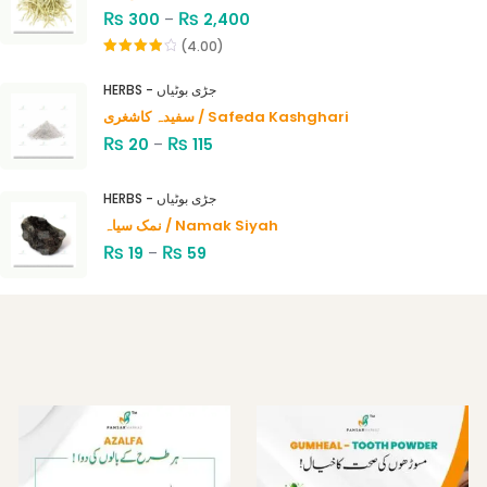
₨
₨
300
–
2,400
(4.00)
Rated
4.00
out
HERBS - جڑی بوٹیاں
of 5
سفیدہ کاشغری / Safeda Kashghari
₨
₨
20
–
115
HERBS - جڑی بوٹیاں
نمک سیاہ / Namak Siyah
₨
₨
19
–
59