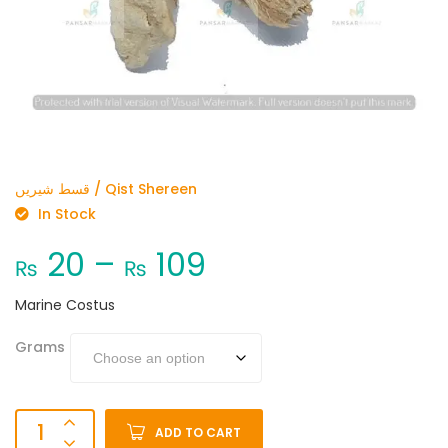
قسط شیریں / Qist Shereen
In Stock
20
–
109
₨
₨
Marine Costus
Grams
ADD TO CART