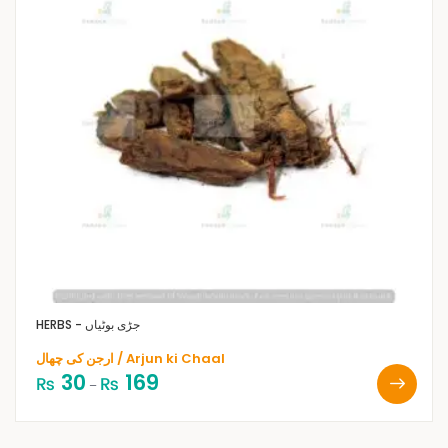
HERBS - جڑی بوٹیاں
ارجن کی چھال / Arjun ki Chaal
30
169
₨
₨
–