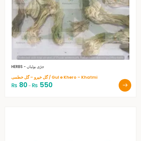
HERBS - جڑی بوٹیاں
گل خیرو – گل خطمی / Gul e Khero – Khatmi
80
550
₨
₨
–