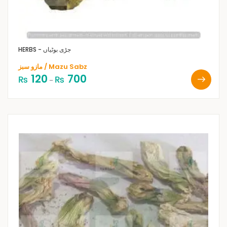
HERBS - جڑی بوٹیاں
مازو سبز / Mazu Sabz
120
700
₨
₨
–