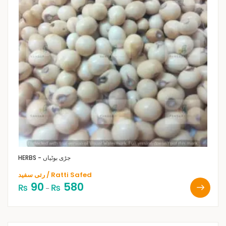
HERBS - جڑی بوٹیاں
رتی سفید / Ratti Safed
90
580
₨
₨
–