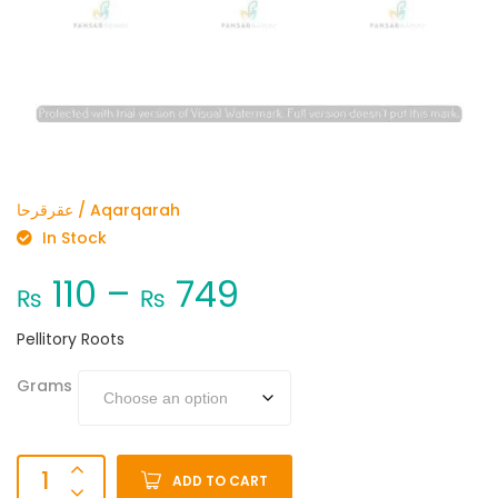
عقرقرحا / Aqarqarah
In Stock
110
–
749
₨
₨
Pellitory Roots
Grams
ADD TO CART