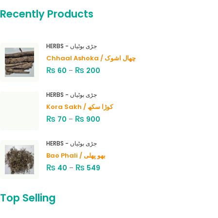
Recently Products
HERBS - جڑی بوٹیاں
Chhaal Ashoka / چھال اشوک
₨
₨
60
–
200
HERBS - جڑی بوٹیاں
Kora Sakh / کوڑا سکھ
₨
₨
70
–
900
HERBS - جڑی بوٹیاں
Bao Phali / بھو پھلی
₨
₨
40
–
549
Top Selling