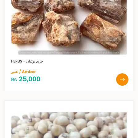
HERBS - جڑی بوٹیاں
عنبر / Amber
25,000
₨