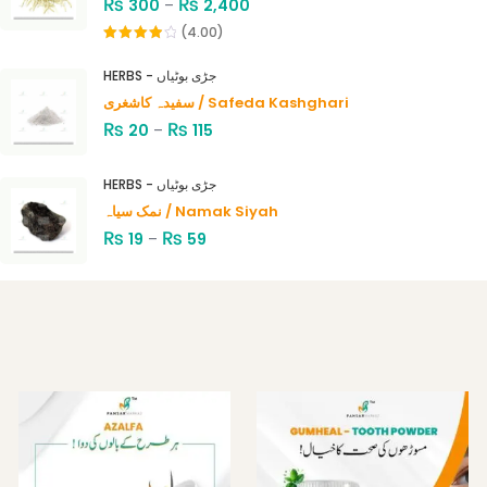
₨
₨
300
–
2,400
(4.00)
Rated
4.00
out
HERBS - جڑی بوٹیاں
of 5
سفیدہ کاشغری / Safeda Kashghari
₨
₨
20
–
115
HERBS - جڑی بوٹیاں
نمک سیاہ / Namak Siyah
₨
₨
19
–
59