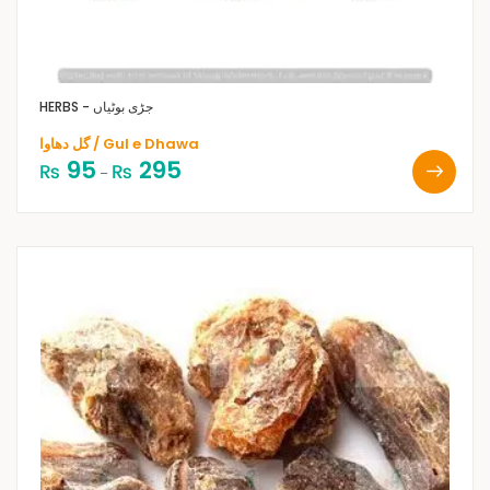
HERBS - جڑی بوٹیاں
گل دھاوا / Gul e Dhawa
95
295
₨
₨
–