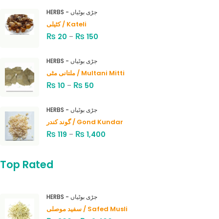
HERBS - جڑی بوٹیاں
کٹیلی / Kateli
₨
₨
20
–
150
HERBS - جڑی بوٹیاں
ملتانی مٹی / Multani Mitti
₨
₨
10
–
50
HERBS - جڑی بوٹیاں
گوند کندر / Gond Kundar
₨
₨
119
–
1,400
Top Rated
HERBS - جڑی بوٹیاں
سفید موصلی / Safed Musli