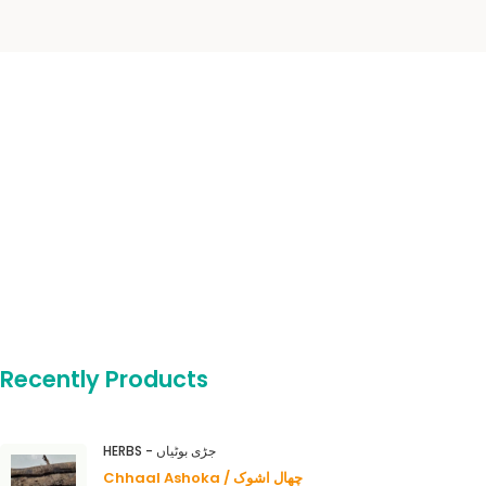
Recently Products
HERBS - جڑی بوٹیاں
Chhaal Ashoka / چھال اشوک