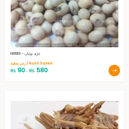
HERBS - جڑی بوٹیاں
رتی سفید / Ratti Safed
90
580
₨
₨
–