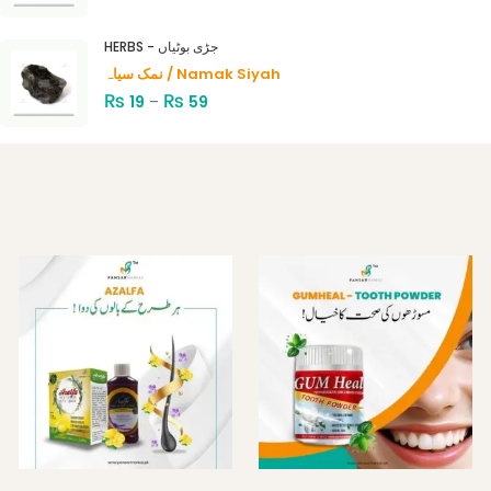
HERBS - جڑی بوٹیاں
نمک سیاہ / Namak Siyah
₨
₨
19
–
59