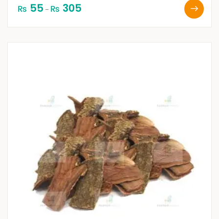
55
305
₨
₨
–