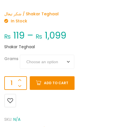
شکر تیغال / Shakar Teghaal
In Stock
119
–
1,099
₨
₨
Shakar Teghaal
Grams
ADD TO CART
SKU:
N/A