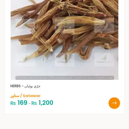
HERBS - جڑی بوٹیاں
ستاور / Satawar
169
1,200
₨
₨
–