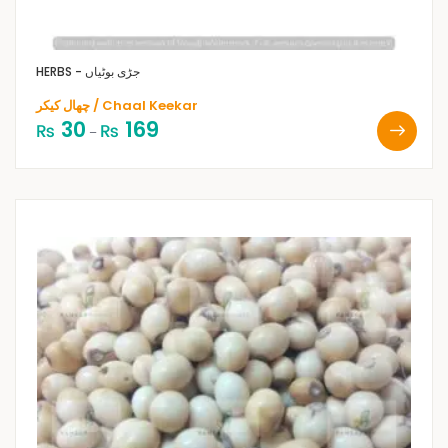
HERBS - جڑی بوٹیاں
چھال کیکر / Chaal Keekar
30
169
₨
₨
–