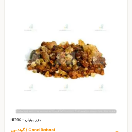
HERBS - جڑی بوٹیاں
گوندببول / Gond Babool