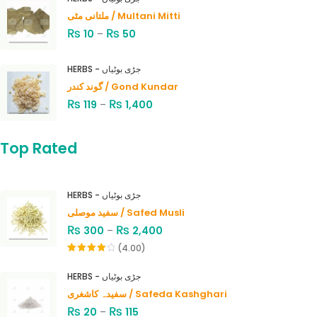
ملتانی مٹی / Multani Mitti
₨
₨
10
–
50
HERBS - جڑی بوٹیاں
گوند کندر / Gond Kundar
₨
₨
119
–
1,400
Top Rated
HERBS - جڑی بوٹیاں
سفید موصلی / Safed Musli
₨
₨
300
–
2,400
(4.00)
Rated
4.00
out
HERBS - جڑی بوٹیاں
of 5
سفیدہ کاشغری / Safeda Kashghari
₨
₨
20
–
115