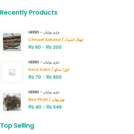
Recently Products
HERBS - جڑی بوٹیاں
Chhaal Ashoka / چھال اشوک
₨
₨
60
–
200
HERBS - جڑی بوٹیاں
Kora Sakh / کوڑا سکھ
₨
₨
70
–
900
HERBS - جڑی بوٹیاں
Bao Phali / بھو پھلی
₨
₨
40
–
549
Top Selling