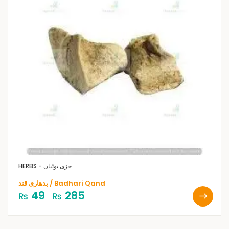
HERBS - جڑی بوٹیاں
بدھاری قند / Badhari Qand
49
285
₨
₨
–