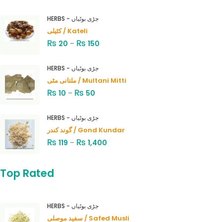
HERBS - جڑی بوٹیاں
کٹیلی / Kateli
₨
₨
20
–
150
HERBS - جڑی بوٹیاں
ملتانی مٹی / Multani Mitti
₨
₨
10
–
50
HERBS - جڑی بوٹیاں
گوند کندر / Gond Kundar
₨
₨
119
–
1,400
Top Rated
HERBS - جڑی بوٹیاں
سفید موصلی / Safed Musli