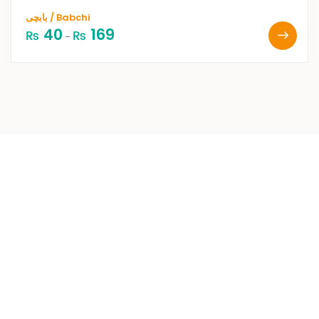
بابچی / Babchi
40
169
₨
₨
–