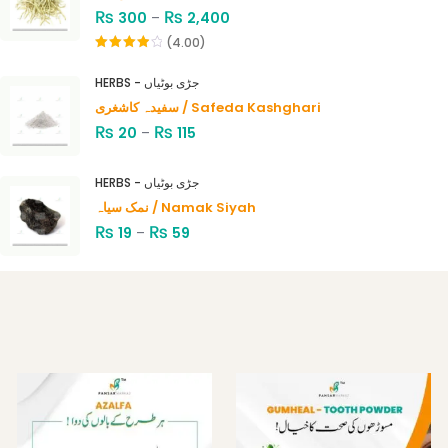
₨
₨
300
–
2,400
(4.00)
Rated
4.00
out
HERBS - جڑی بوٹیاں
of 5
سفیدہ کاشغری / Safeda Kashghari
₨
₨
20
–
115
HERBS - جڑی بوٹیاں
نمک سیاہ / Namak Siyah
₨
₨
19
–
59