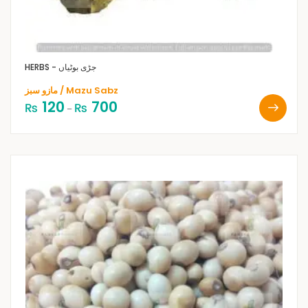
HERBS - جڑی بوٹیاں
مازو سبز / Mazu Sabz
120
700
₨
₨
–