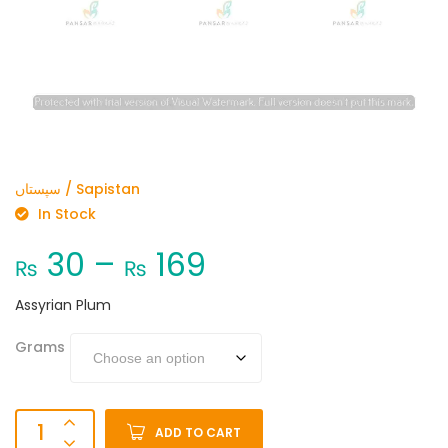
سپستاں / Sapistan
In Stock
30
–
169
₨
₨
Assyrian Plum
Grams
ADD TO CART