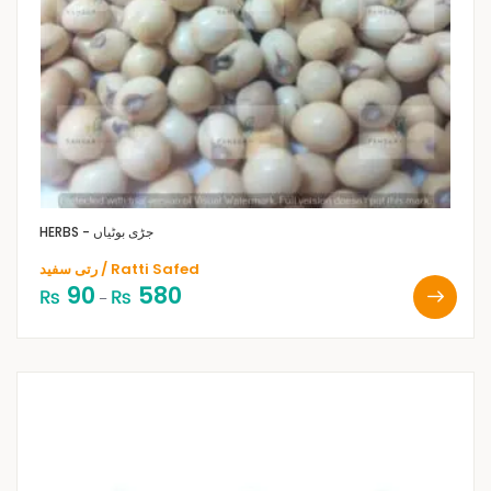
HERBS - جڑی بوٹیاں
رتی سفید / Ratti Safed
90
580
₨
₨
–