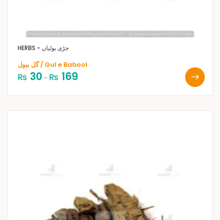
HERBS - جڑی بوٹیاں
گل ببول / Gul e Babool
30
169
₨
₨
–