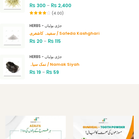
₨
₨
300
–
2,400
(4.00)
Rated
4.00
out
HERBS - جڑی بوٹیاں
of 5
سفیدہ کاشغری / Safeda Kashghari
₨
₨
20
–
115
HERBS - جڑی بوٹیاں
نمک سیاہ / Namak Siyah
₨
₨
19
–
59