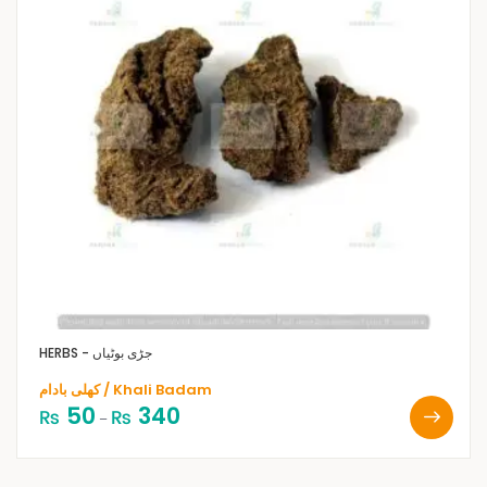
HERBS - جڑی بوٹیاں
کھلی بادام / Khali Badam
50
340
₨
₨
–