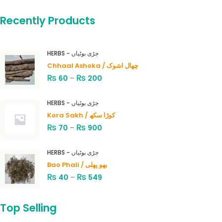
Recently Products
HERBS - جڑی بوٹیاں
Chhaal Ashoka / چھال اشوک
₨
₨
60
–
200
HERBS - جڑی بوٹیاں
Kora Sakh / کوڑا سکھ
₨
₨
70
–
900
HERBS - جڑی بوٹیاں
Bao Phali / بھو پھلی
₨
₨
40
–
549
Top Selling