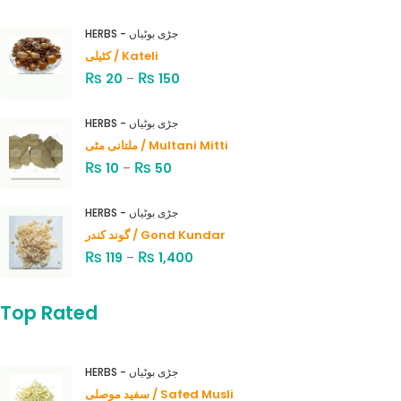
HERBS - جڑی بوٹیاں
کٹیلی / Kateli
₨
₨
20
–
150
HERBS - جڑی بوٹیاں
ملتانی مٹی / Multani Mitti
₨
₨
10
–
50
HERBS - جڑی بوٹیاں
گوند کندر / Gond Kundar
₨
₨
119
–
1,400
Top Rated
HERBS - جڑی بوٹیاں
سفید موصلی / Safed Musli