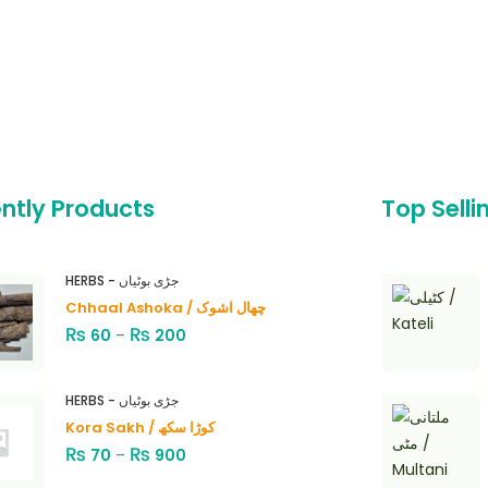
ntly Products
Top Selli
HERBS - جڑی بوٹیاں
Chhaal Ashoka / چھال اشوک
₨
₨
60
–
200
HERBS - جڑی بوٹیاں
Kora Sakh / کوڑا سکھ
₨
₨
70
–
900