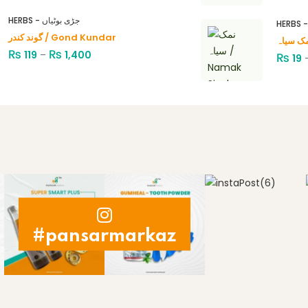
HERBS - جڑی بوٹیاں
گوند کندر / Gond Kundar
₨
₨
119
–
1,400
₨
19
#pansarmarkaz