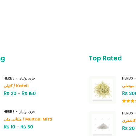
ng
Top Rated
HERBS - جڑی بوٹیاں
کٹیلی / Kateli
₨
₨
₨
20
–
150
30
Rated
4.00
out
HERBS - جڑی بوٹیاں
of 5
ملتانی مٹی / Multani Mitti
₨
₨
10
–
50
₨
20