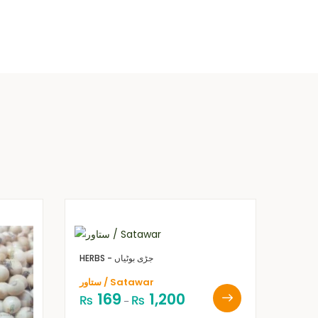
HERBS - جڑی بوٹیاں
ستاور / Satawar
169
1,200
₨
₨
–