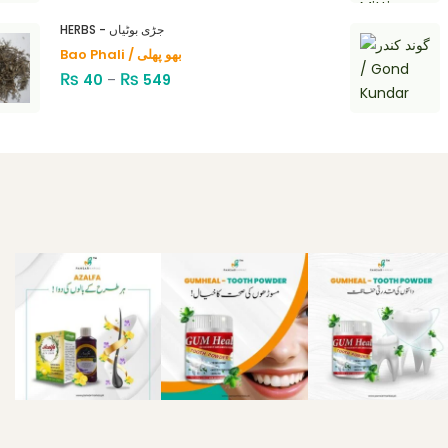
HERBS - جڑی بوٹیاں
Bao Phali / بھو پھلی
₨
₨
40
–
549