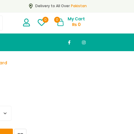
Pakistan
Delivery to All Over
My Cart
0
0
₨
0
 Zard