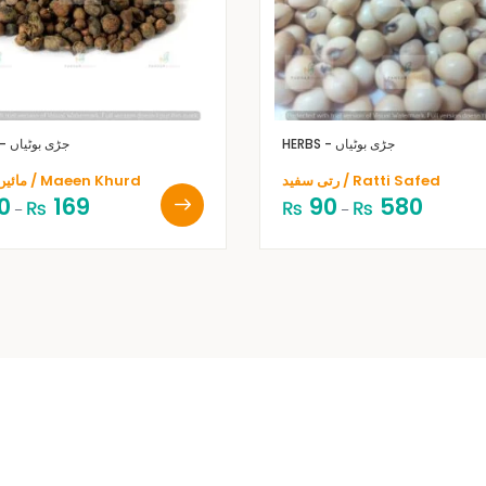
HERBS - جڑی بوٹیاں
HERBS - جڑی بوٹیاں
رتی سفید / Ratti Safed
مائیں خوردو / Maeen Khurd
0
169
90
580
₨
₨
₨
–
–