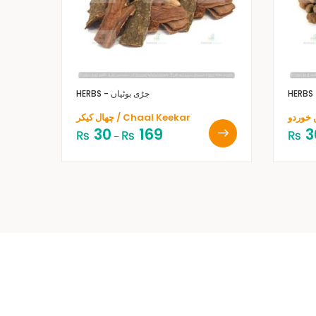
HERBS - جڑی بوٹیاں
چھال کیکر / Chaal Keekar
30
169
3
₨
₨
₨
–