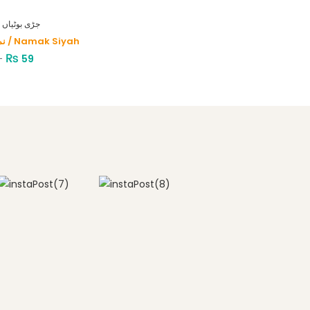
HERBS - جڑی بوٹیاں
نمک سیاہ / Namak Siyah
₨
–
59