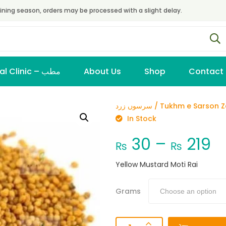
ining season, orders may be processed with a slight delay.
Virtual Clinic – مطب
About Us
Shop
Contact
سرسوں زرد / Tukhm e Sarson
In Stock
30
–
219
₨
₨
Yellow Mustard Moti Rai
Grams