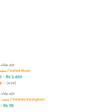
HERBS - جڑی بوٹیاں
سفید موصلی / Safed Musli
₨
0
–
2,400
(4.00)
HERBS - جڑی بوٹیاں
سفیدہ کاشغری / Safeda Kashghari
₨
–
115