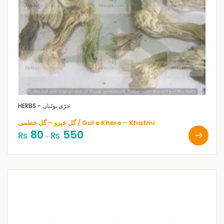
HERBS - جڑی بوٹیاں
گل خیرو – گل خطمی / Gul e Khero – Khatmi
80
550
₨
₨
–