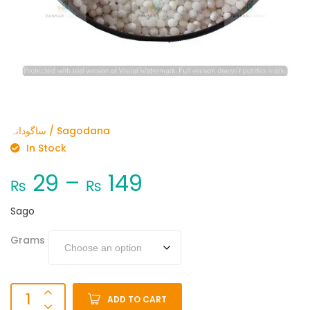
ساگودانہ / Sagodana
In Stock
29
–
149
₨
₨
Sago
Grams
ADD TO CART