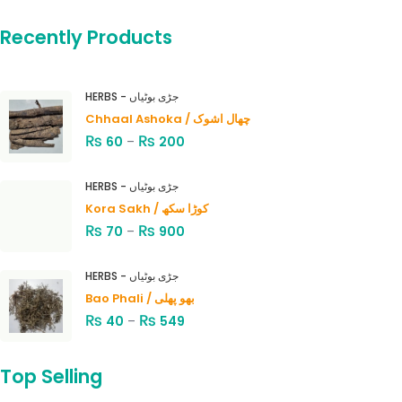
Recently Products
HERBS - جڑی بوٹیاں
Chhaal Ashoka / چھال اشوک
₨
₨
60
–
200
HERBS - جڑی بوٹیاں
Kora Sakh / کوڑا سکھ
₨
₨
70
–
900
HERBS - جڑی بوٹیاں
Bao Phali / بھو پھلی
₨
₨
40
–
549
Top Selling