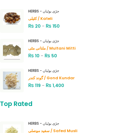
HERBS - جڑی بوٹیاں
کٹیلی / Kateli
₨
₨
20
–
150
HERBS - جڑی بوٹیاں
ملتانی مٹی / Multani Mitti
₨
₨
10
–
50
HERBS - جڑی بوٹیاں
گوند کندر / Gond Kundar
₨
₨
119
–
1,400
Top Rated
HERBS - جڑی بوٹیاں
سفید موصلی / Safed Musli