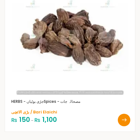
Spices - مصحالہ جات
HERBS - جڑی بوٹیاں
بڑی الائچی / Bari Elaichi
150
1,100
₨
₨
–