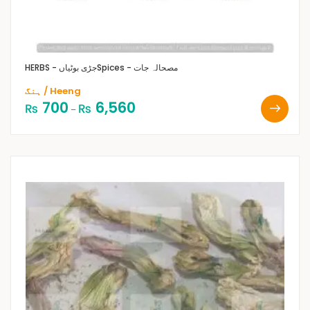
Spices - مصحالہ جات
HERBS - جڑی بوٹیاں
ہنگ / Heeng
700
6,560
₨
₨
–