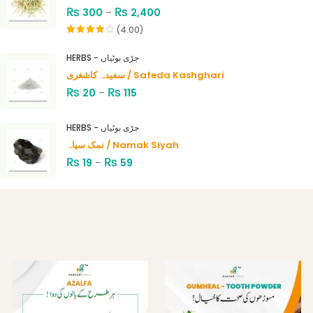
₨
₨
300
–
2,400
(4.00)
Rated
4.00
out
HERBS - جڑی بوٹیاں
of 5
سفیدہ کاشغری / Safeda Kashghari
₨
₨
20
–
115
HERBS - جڑی بوٹیاں
نمک سیاہ / Namak Siyah
₨
₨
19
–
59