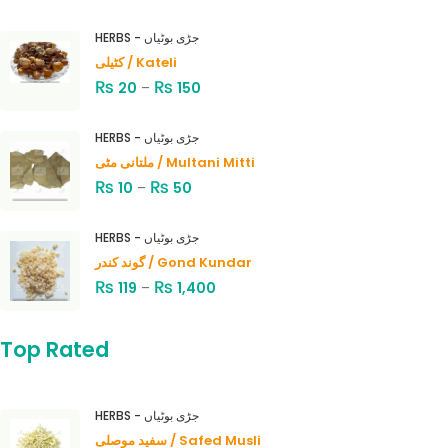
HERBS - جڑی بوٹیاں
کٹیلی / Kateli
₨
₨
20
–
150
HERBS - جڑی بوٹیاں
ملتانی مٹی / Multani Mitti
₨
₨
10
–
50
HERBS - جڑی بوٹیاں
گوند کندر / Gond Kundar
₨
₨
119
–
1,400
Top Rated
HERBS - جڑی بوٹیاں
سفید موصلی / Safed Musli