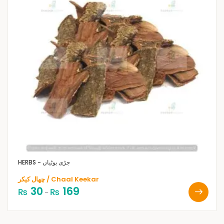
HERBS - جڑی بوٹیاں
چھال کیکر / Chaal Keekar
30
169
₨
₨
–