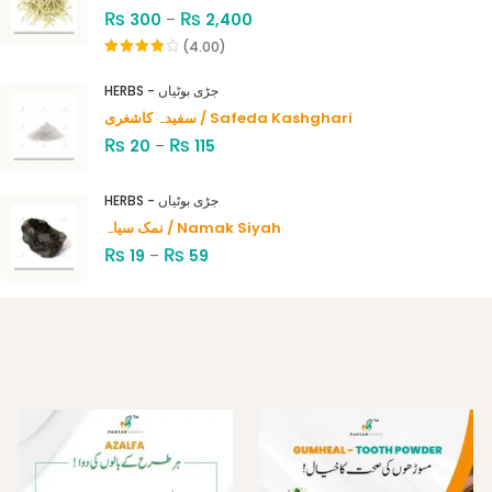
₨
₨
300
–
2,400
(4.00)
Rated
4.00
out
HERBS - جڑی بوٹیاں
of 5
سفیدہ کاشغری / Safeda Kashghari
₨
₨
20
–
115
HERBS - جڑی بوٹیاں
نمک سیاہ / Namak Siyah
₨
₨
19
–
59