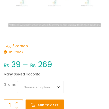
زرنب / Zarnab
In Stock
39
–
269
₨
₨
Many Spiked Flacorita
Grams
ADD TO CART