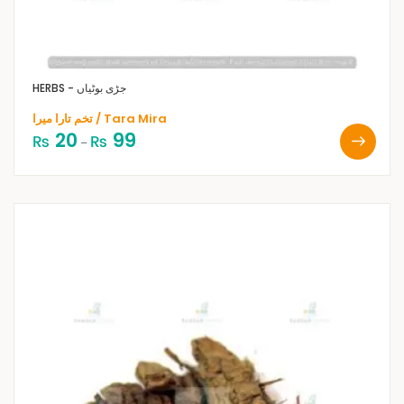
HERBS - جڑی بوٹیاں
تخم تارا میرا / Tara Mira
20
99
₨
₨
–