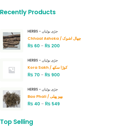
Recently Products
HERBS - جڑی بوٹیاں
Chhaal Ashoka / چھال اشوک
₨
₨
60
–
200
HERBS - جڑی بوٹیاں
Kora Sakh / کوڑا سکھ
₨
₨
70
–
900
HERBS - جڑی بوٹیاں
Bao Phali / بھو پھلی
₨
₨
40
–
549
Top Selling