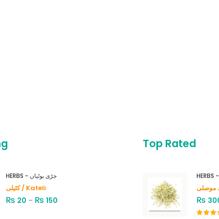
ng
Top Rated
HERBS - جڑی بوٹیاں
کٹیلی / Kateli
₨
₨
₨
20
–
150
30