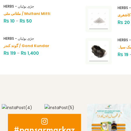
Rated
4.00
out
HERBS - جڑی بوٹیاں
of 5
ملتانی مٹی / Multani Mitti
₨
₨
10
–
50
₨
20
HERBS - جڑی بوٹیاں
گوند کندر / Gond Kundar
₨
₨
119
–
1,400
₨
19
#pansarmarkaz