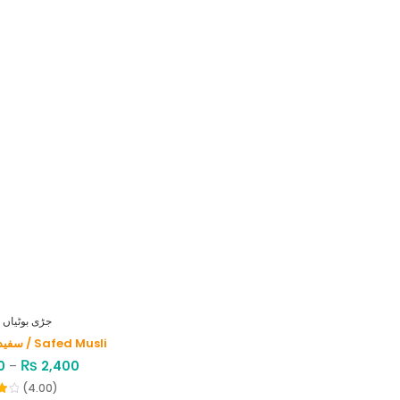
HERBS - جڑی بوٹیاں
سفید موصلی / Safed Musli
₨
0
–
2,400
(4.00)