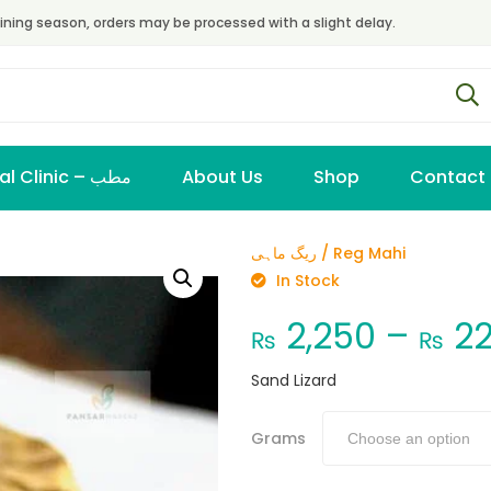
ining season, orders may be processed with a slight delay.
Virtual Clinic – مطب
About Us
Shop
Contact
ریگ ماہی / Reg Mahi
In Stock
2,250
–
22
₨
₨
Sand Lizard
Grams