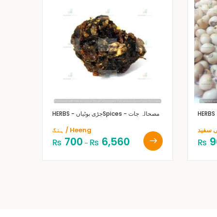
Spices - مصحالہ جات
HERBS - جڑی بوٹیاں
ہنگ / Heeng
700
6,560
9
₨
₨
₨
–