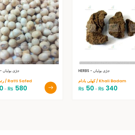
HERBS - جڑی بوٹیاں
HERBS - جڑی بوٹیاں
کھلی بادام / Khali Badam
رتی سفید / Ratti Safed
0
580
50
340
₨
₨
₨
–
–