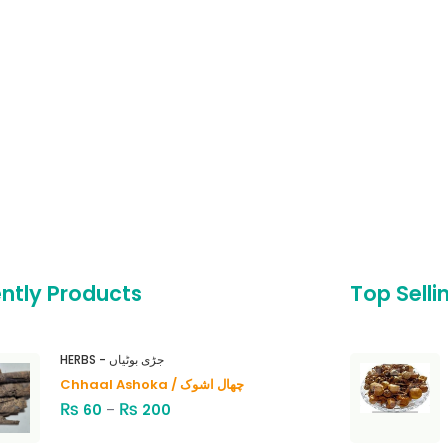
ntly Products
Top Selli
HERBS - جڑی بوٹیاں
Chhaal Ashoka / چھال اشوک
₨
₨
60
–
200