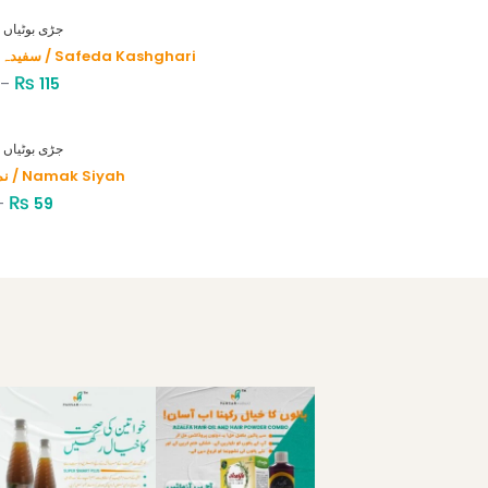
HERBS - جڑی بوٹیاں
سفیدہ کاشغری / Safeda Kashghari
₨
–
115
HERBS - جڑی بوٹیاں
نمک سیاہ / Namak Siyah
₨
–
59