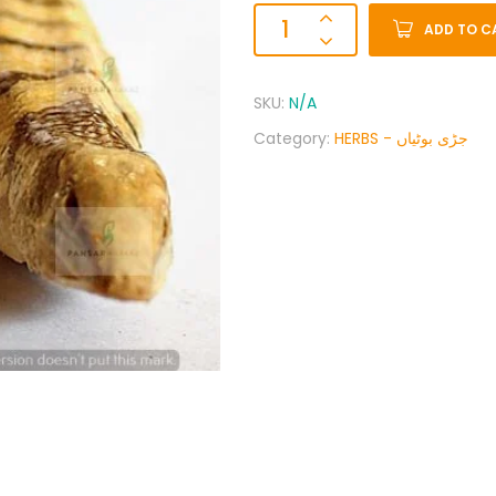
ADD TO C
SKU:
N/A
Category:
HERBS - جڑی بوٹیاں