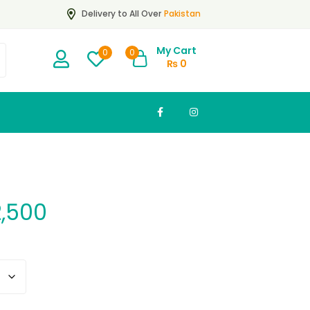
Pakistan
Delivery to All Over
My Cart
0
0
₨
0
,500