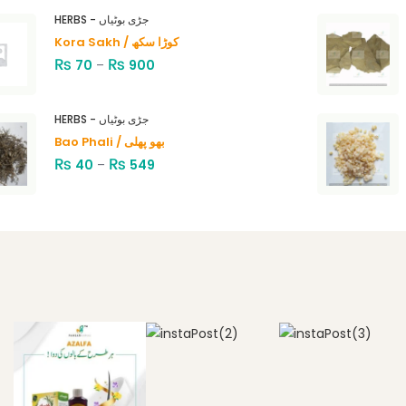
HERBS - جڑی بوٹیاں
Kora Sakh / کوڑا سکھ
₨
₨
70
–
900
HERBS - جڑی بوٹیاں
Bao Phali / بھو پھلی
₨
₨
40
–
549