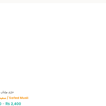
HERBS - جڑی بوٹیاں
سفید موصلی / Safed Musli
₨
0
–
2,400