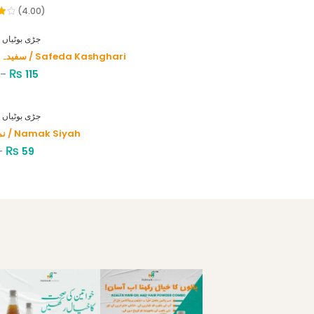
(4.00)
HERBS - جڑی بوٹیاں
سفیدہ کاشغری / Safeda Kashghari
₨
–
115
HERBS - جڑی بوٹیاں
نمک سیاہ / Namak Siyah
₨
–
59