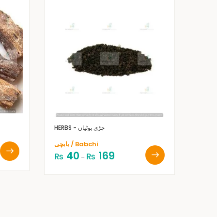
HERBS - جڑی بوٹیاں
بابچی / Babchi
40
169
₨
₨
–