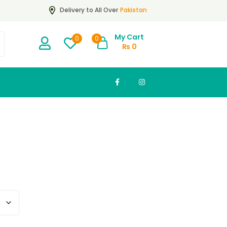
Pakistan
Delivery to All Over
My Cart
0
0
₨
0