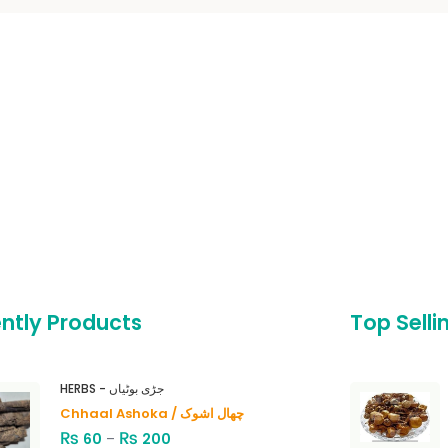
ntly Products
Top Selli
HERBS - جڑی بوٹیاں
Chhaal Ashoka / چھال اشوک
₨
₨
60
–
200