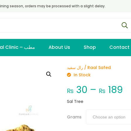
ining season, orders may be processed with a slight delay.
Virtual Clinic – مطب
About Us
Shop
Contact
رال سفید / Raal Safed
In Stock
30
–
189
₨
₨
Sal Tree
Grams