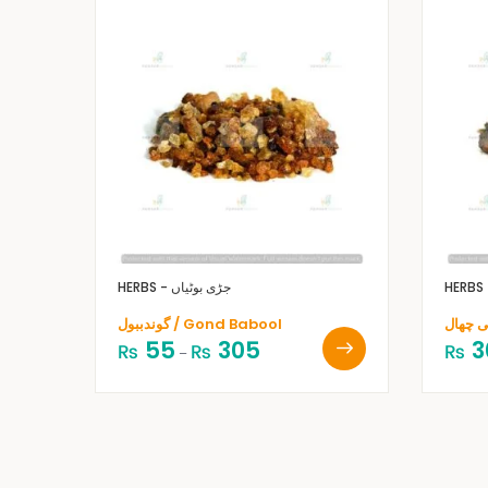
HERBS - جڑی بوٹیاں
گوندببول / Gond Babool
55
305
3
₨
₨
₨
–