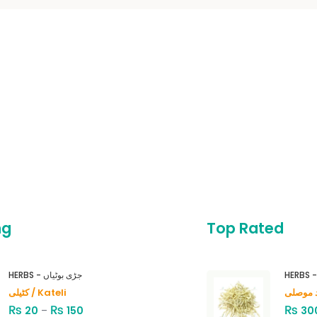
ng
Top Rated
HERBS - جڑی بوٹیاں
کٹیلی / Kateli
₨
₨
₨
20
–
150
30