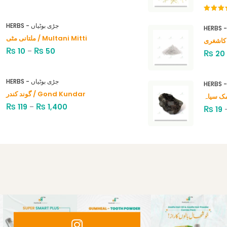
Rated
4.00
out
HERBS - جڑی بوٹیاں
of 5
ملتانی مٹی / Multani Mitti
₨
₨
10
–
50
₨
20
HERBS - جڑی بوٹیاں
گوند کندر / Gond Kundar
₨
₨
119
–
1,400
₨
19