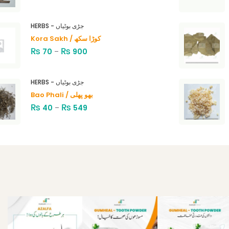
HERBS - جڑی بوٹیاں
Kora Sakh / کوڑا سکھ
₨
₨
70
–
900
HERBS - جڑی بوٹیاں
Bao Phali / بھو پھلی
₨
₨
40
–
549