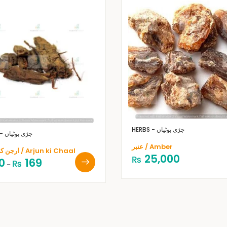
HERBS - جڑی بوٹیاں
HERBS - جڑی بوٹیاں
عنبر / Amber
ارجن کی چھال / Arjun ki Chaal
25,000
₨
0
169
₨
–