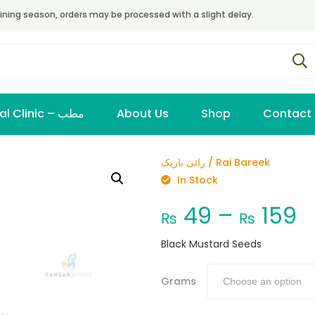
ining season, orders may be processed with a slight delay.
Virtual Clinic – مطب
About Us
Shop
Contact
رائی باریک / Rai Bareek
In Stock
49
–
159
₨
₨
Black Mustard Seeds
Grams