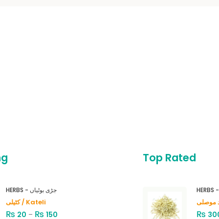
ng
Top Rated
HERBS - جڑی بوٹیاں
کٹیلی / Kateli
₨
₨
₨
20
–
150
30