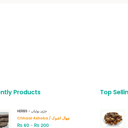
ntly Products
Top Selli
HERBS - جڑی بوٹیاں
Chhaal Ashoka / چھال اشوک
₨
₨
60
–
200