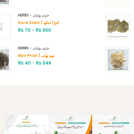
HERBS - جڑی بوٹیاں
Kora Sakh / کوڑا سکھ
₨
₨
70
–
900
HERBS - جڑی بوٹیاں
Bao Phali / بھو پھلی
₨
₨
40
–
549