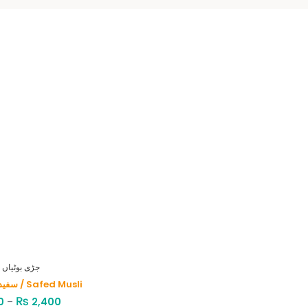
HERBS - جڑی بوٹیاں
سفید موصلی / Safed Musli
₨
0
–
2,400