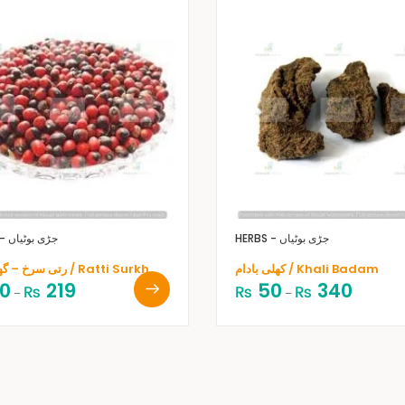
HERBS - جڑی بوٹیاں
HERBS - جڑی بوٹیاں
کھلی بادام / Khali Badam
رتی سرخ – گھونچکی / Ratti Surkh
0
219
50
340
₨
₨
₨
–
–