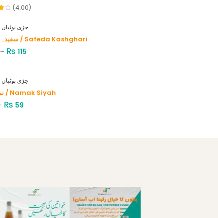
(4.00)
HERBS - جڑی بوٹیاں
سفیدہ کاشغری / Safeda Kashghari
₨
–
115
HERBS - جڑی بوٹیاں
نمک سیاہ / Namak Siyah
₨
–
59