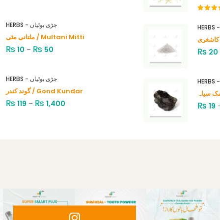
Rated
4.00
out
HERBS - جڑی بوٹیاں
of 5
ملتانی مٹی / Multani Mitti
₨
₨
10
–
50
₨
20
HERBS - جڑی بوٹیاں
گوند کندر / Gond Kundar
₨
₨
119
–
1,400
₨
19