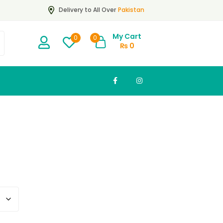
Pakistan
Delivery to All Over
My Cart
0
0
₨
0