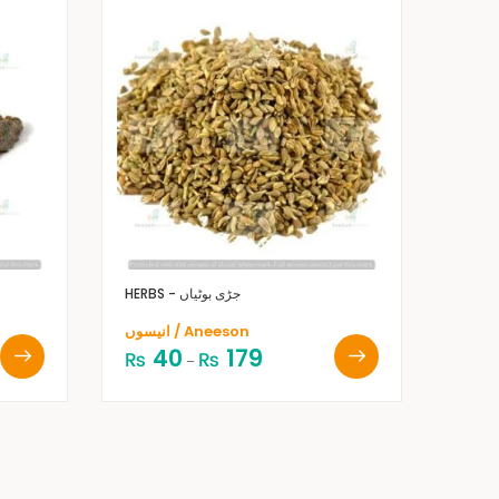
HERBS - جڑی بوٹیاں
انیسوں / Aneeson
40
179
₨
₨
–