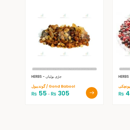
HERBS - جڑی بوٹیاں
گوندببول / Gond Babool
55
305
4
₨
₨
₨
–