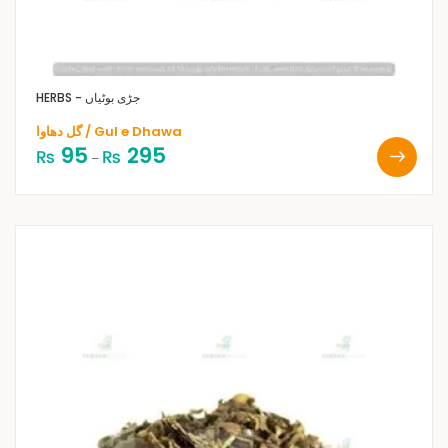
HERBS - جڑی بوٹیاں
گل دھاوا / Gul e Dhawa
95
295
₨
₨
–