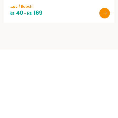
بابچی / Babchi
40
169
₨
₨
–