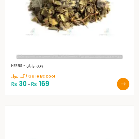
HERBS - جڑی بوٹیاں
گل ببول / Gul e Babool
30
169
₨
₨
–