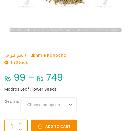
تخم کنو چہ / Tukhm e Kanocha
In Stock
99
–
749
₨
₨
Madras Leaf Flower Seeds
Grams
ADD TO CART