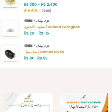
₨
₨
300
–
2,400
(4.00)
Rated
4.00
out
HERBS - جڑی بوٹیاں
of 5
سفیدہ کاشغری / Safeda Kashghari
₨
₨
20
–
115
HERBS - جڑی بوٹیاں
نمک سیاہ / Namak Siyah
₨
₨
19
–
59