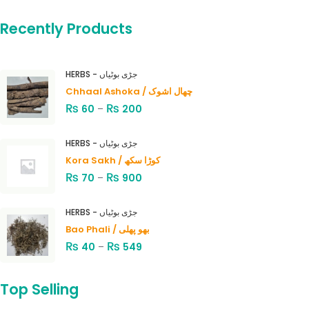
Recently Products
HERBS - جڑی بوٹیاں
Chhaal Ashoka / چھال اشوک
₨
₨
60
–
200
HERBS - جڑی بوٹیاں
Kora Sakh / کوڑا سکھ
₨
₨
70
–
900
HERBS - جڑی بوٹیاں
Bao Phali / بھو پھلی
₨
₨
40
–
549
Top Selling