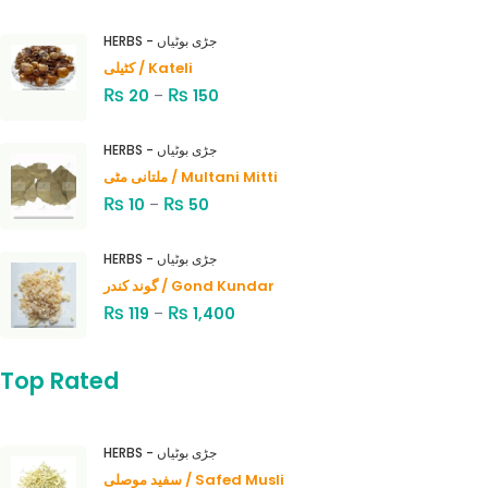
HERBS - جڑی بوٹیاں
کٹیلی / Kateli
₨
₨
20
–
150
HERBS - جڑی بوٹیاں
ملتانی مٹی / Multani Mitti
₨
₨
10
–
50
HERBS - جڑی بوٹیاں
گوند کندر / Gond Kundar
₨
₨
119
–
1,400
Top Rated
HERBS - جڑی بوٹیاں
سفید موصلی / Safed Musli