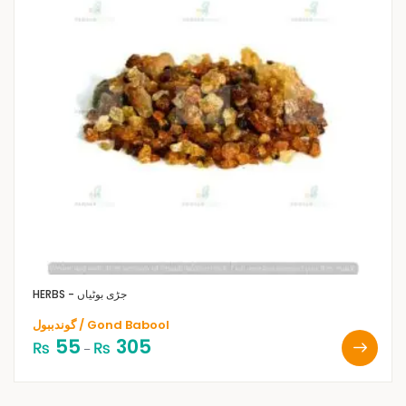
HERBS - جڑی بوٹیاں
گوندببول / Gond Babool
55
305
₨
₨
–