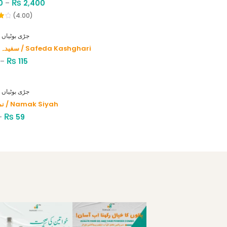
₨
0
–
2,400
(4.00)
HERBS - جڑی بوٹیاں
سفیدہ کاشغری / Safeda Kashghari
₨
–
115
HERBS - جڑی بوٹیاں
نمک سیاہ / Namak Siyah
₨
–
59