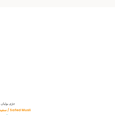
HERBS - جڑی بوٹیاں
سفید موصلی / Safed Musli