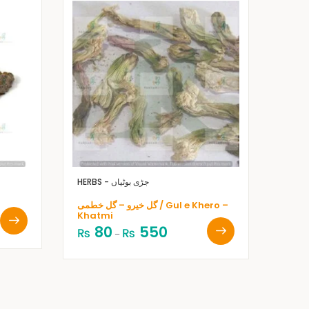
HERBS - جڑی بوٹیاں
گل خیرو – گل خطمی / Gul e Khero –
Khatmi
80
550
₨
₨
–