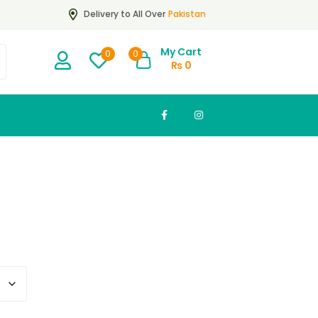
Pakistan
Delivery to All Over
My Cart
0
0
₨
0