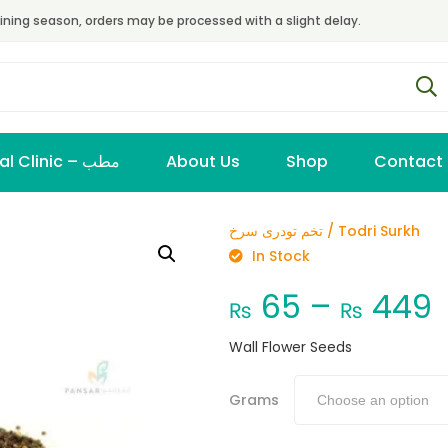
ining season, orders may be processed with a slight delay.
Virtual Clinic – مطب
About Us
Shop
Contact
تخم تودری سرخ / Todri Surkh
In Stock
65
–
449
₨
₨
Wall Flower Seeds
Grams