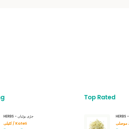
ng
Top Rated
HERBS - جڑی بوٹیاں
کٹیلی / Kateli