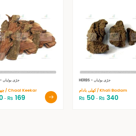
HERBS - جڑی بوٹیاں
HERBS - جڑی بوٹیاں
کھلی بادام / Khali Badam
چھال کیکر / Chaal Keekar
0
169
50
340
₨
₨
₨
–
–