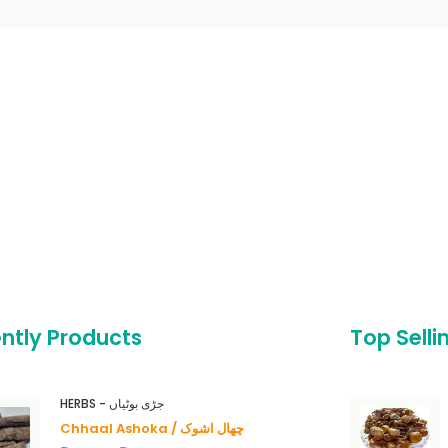
ntly Products
Top Selli
HERBS - جڑی بوٹیاں
Chhaal Ashoka / چھال اشوک