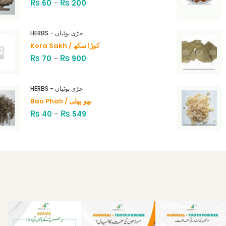
₨
₨
60
–
200
HERBS - جڑی بوٹیاں
Kora Sakh / کوڑا سکھ
₨
₨
70
–
900
HERBS - جڑی بوٹیاں
Bao Phali / بھو پھلی
₨
₨
40
–
549