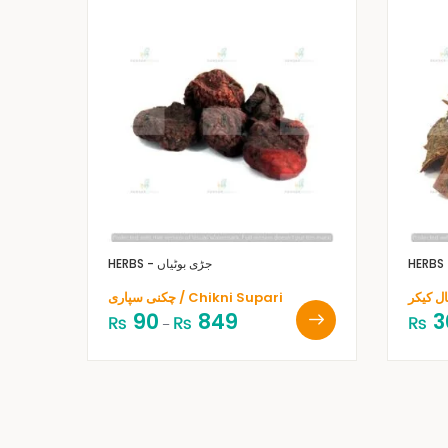
HERBS - جڑی بوٹیاں
چکنی سپاری / Chikni Supari
90
849
3
₨
₨
₨
–