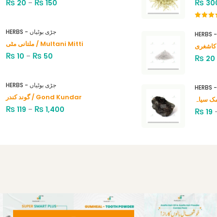
₨
₨
₨
20
–
150
30
Rated
4.00
out
HERBS - جڑی بوٹیاں
of 5
ملتانی مٹی / Multani Mitti
₨
₨
10
–
50
₨
20
HERBS - جڑی بوٹیاں
گوند کندر / Gond Kundar
₨
₨
119
–
1,400
₨
19