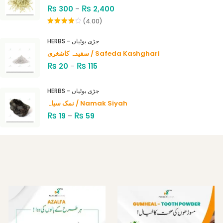
₨
₨
300
–
2,400
(4.00)
Rated
4.00
out
HERBS - جڑی بوٹیاں
of 5
سفیدہ کاشغری / Safeda Kashghari
₨
₨
20
–
115
HERBS - جڑی بوٹیاں
نمک سیاہ / Namak Siyah
₨
₨
19
–
59