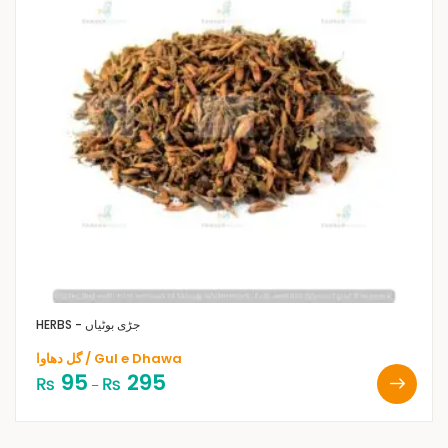
HERBS - جڑی بوٹیاں
گل دھاوا / Gul e Dhawa
95
295
₨
₨
–