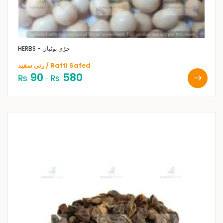
HERBS - جڑی بوٹیاں
رتی سفید / Ratti Safed
90
580
₨
₨
–