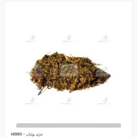
HERBS - جڑی بوٹیاں