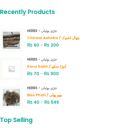
Recently Products
HERBS - جڑی بوٹیاں
Chhaal Ashoka / چھال اشوک
₨
₨
60
–
200
HERBS - جڑی بوٹیاں
Kora Sakh / کوڑا سکھ
₨
₨
70
–
900
HERBS - جڑی بوٹیاں
Bao Phali / بھو پھلی
₨
₨
40
–
549
Top Selling