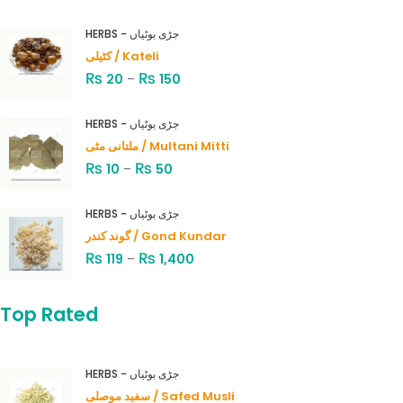
HERBS - جڑی بوٹیاں
کٹیلی / Kateli
₨
₨
20
–
150
HERBS - جڑی بوٹیاں
ملتانی مٹی / Multani Mitti
₨
₨
10
–
50
HERBS - جڑی بوٹیاں
گوند کندر / Gond Kundar
₨
₨
119
–
1,400
Top Rated
HERBS - جڑی بوٹیاں
سفید موصلی / Safed Musli