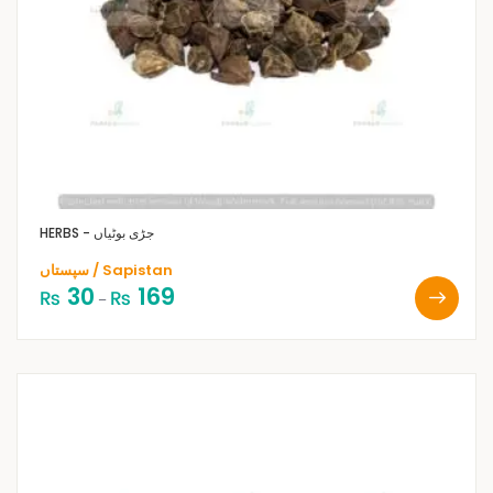
HERBS - جڑی بوٹیاں
سپستاں / Sapistan
30
169
₨
₨
–