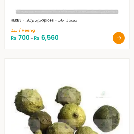
Spices - مصحالہ جات
HERBS - جڑی بوٹیاں
ہنگ / Heeng
700
6,560
₨
₨
–