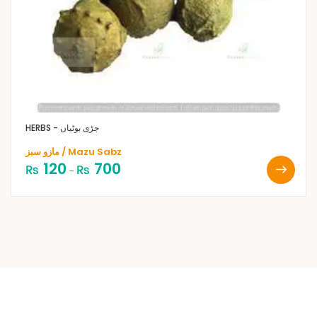
HERBS - جڑی بوٹیاں
مازو سبز / Mazu Sabz
120
700
₨
₨
–