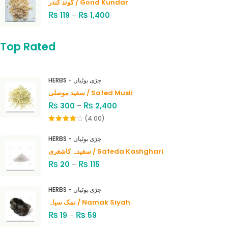
گوند کندر / Gond Kundar
₨
₨
119
–
1,400
Top Rated
HERBS - جڑی بوٹیاں
سفید موصلی / Safed Musli
₨
₨
300
–
2,400
(4.00)
Rated
4.00
out
HERBS - جڑی بوٹیاں
of 5
سفیدہ کاشغری / Safeda Kashghari
₨
₨
20
–
115
HERBS - جڑی بوٹیاں
نمک سیاہ / Namak Siyah
₨
₨
19
–
59