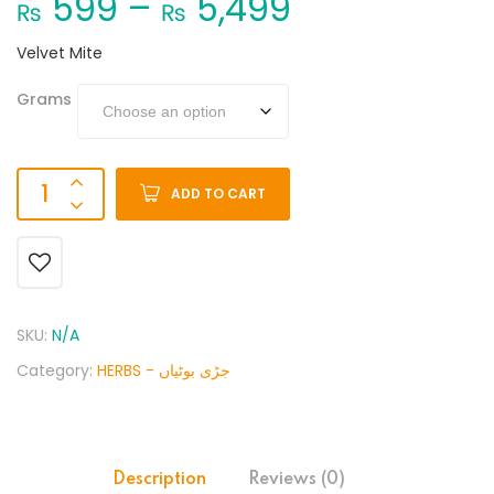
599
–
5,499
₨
₨
Velvet Mite
Grams
ADD TO CART
SKU:
N/A
Category:
HERBS - جڑی بوٹیاں
Description
Reviews (0)