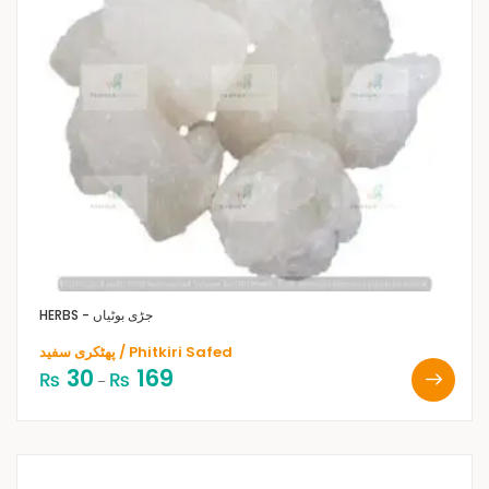
HERBS - جڑی بوٹیاں
پھٹکری سفید / Phitkiri Safed
30
169
₨
₨
–